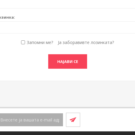
озинка:
Запомни ме?
Ја заборавивте лозинката?