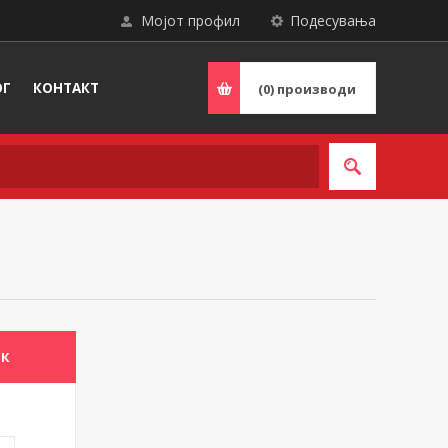
Мојот профил
Подесувања
ОГ
КОНТАКТ
(0)
производи
ИК