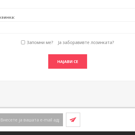
озинка:
Запомни ме?
Ја заборавивте лозинката?