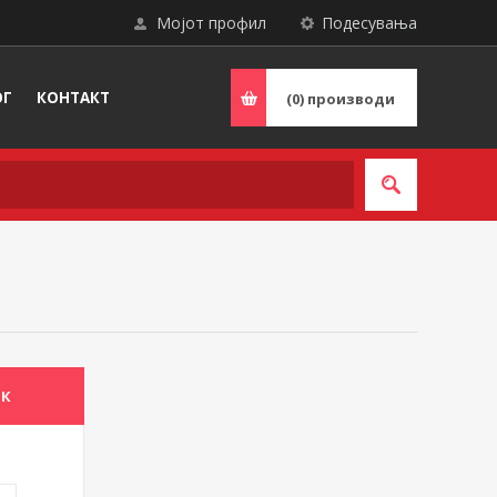
Мојот профил
Подесувања
ОГ
КОНТАКТ
(0)
производи
ИК