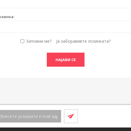
озинка:
Запомни ме?
Ја заборавивте лозинката?