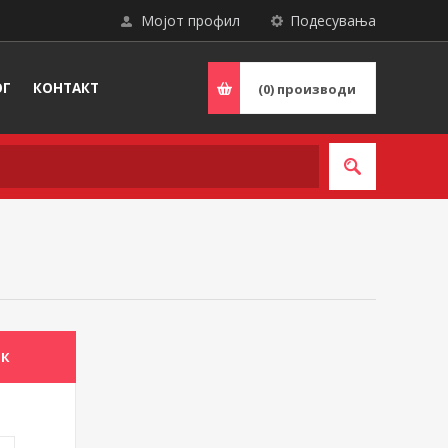
Мојот профил
Подесувања
ОГ
КОНТАКТ
(0)
производи
ИК