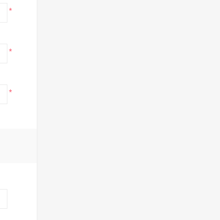
*
*
*