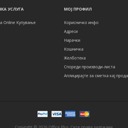
КА УСЛУГА
МОЈ ПРОФИЛ
а Online Купување
Корисничко инфо
Адреси
Нарачки
Кошничка
Желботека
Спореди производи-листа
Аплицирајте за сметка кај прод
Copyright © 2026 Office Plus. Сите права задржани.