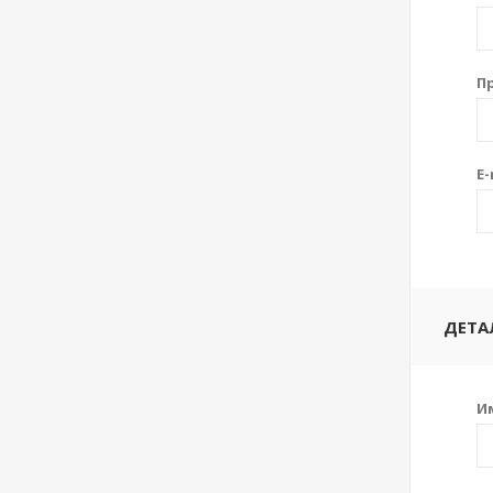
П
E-
ДЕТА
И