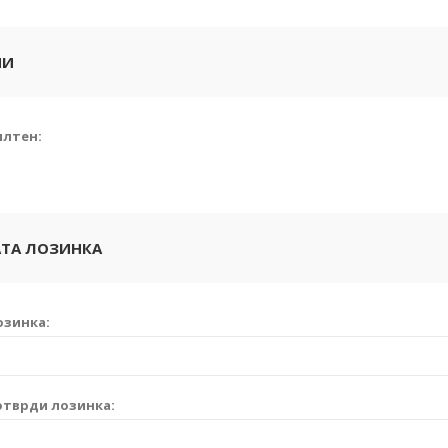
ИИ
илтен:
ТА ЛОЗИНКА
озинка:
отврди лозинка: