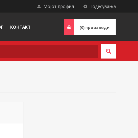
Мојот профил
Подесувања
ОГ
КОНТАКТ
(0)
производи