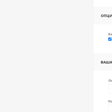
ОПЦ
Б
ВАША
Л
П