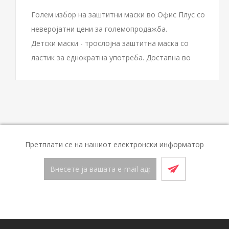
Голем избор на заштитни маски во Офис Плус со
неверојатни цени за големопродажба.
Детски маски - трослојна заштитна маска со
ластик за еднократна употреба. Достапна во
бела, сина и розова боја.
Тр...
Претплати се на нашиот електронски информатор