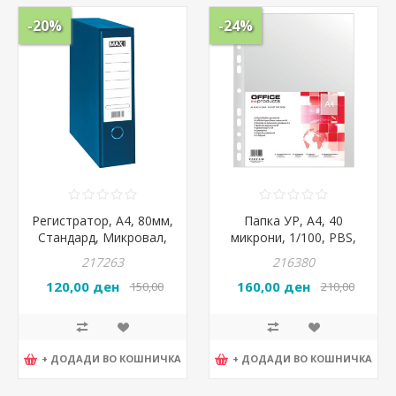
-20%
-24%
Регистратор, А4, 80мм,
Папка УР, А4, 40
Стандард, Микровал,
микрони, 1/100, PBS,
Arak Graf, Max Office,
21141215-90
217263
216380
Сина
120,00 ден
160,00 ден
150,00
210,00
ден
ден
+ ДОДАДИ ВО КОШНИЧКА
+ ДОДАДИ ВО КОШНИЧКА