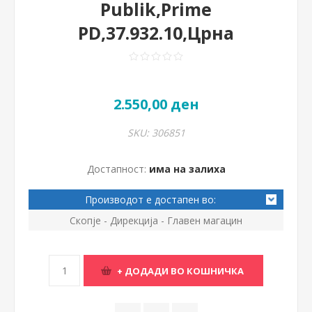
Publik,Prime
PD,37.932.10,Црна
2.550,00 ден
SKU:
306851
Достапност:
има на залиха
Производот е достапен во:
Скопје - Дирекција - Главен магацин