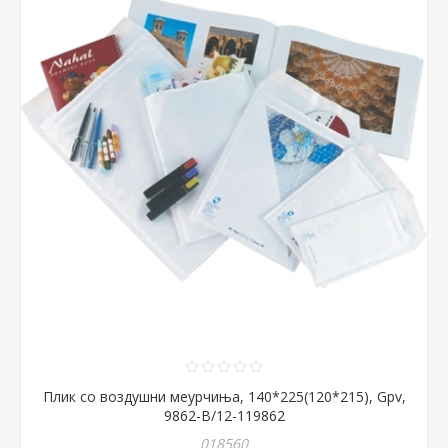
Плик со воздушни меурчиња, 140*225(120*215), Gpv,
9862-B/12-119862
018560