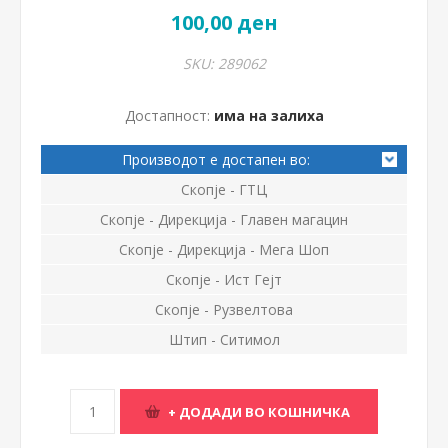
100,00 ден
SKU:
289062
Достапност:
има на залиха
Производот е достапен во:
Скопје - ГТЦ
Скопје - Дирекција - Главен магацин
Скопје - Дирекција - Мега Шоп
Скопје - Ист Гејт
Скопје - Рузвелтова
Штип - Ситимол