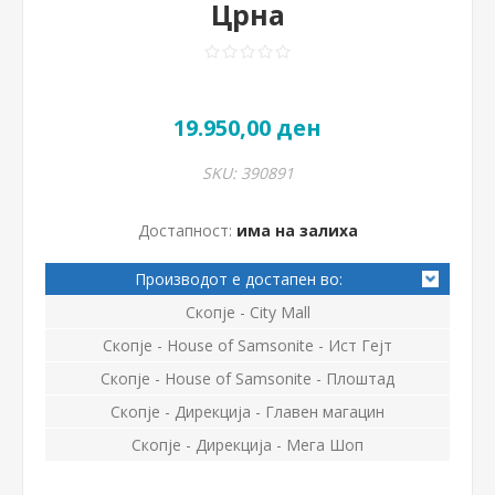
Црна
19.950,00 ден
SKU:
390891
Достапност:
има на залиха
Производот е достапен во:
Скопје - City Mall
Скопје - House of Samsonite - Ист Гејт
Скопје - House of Samsonite - Плоштад
Скопје - Дирекција - Главен магацин
Скопје - Дирекција - Мега Шоп