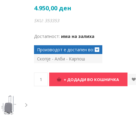
4.950,00 ден
SKU:
353353
Достапност:
има на залиха
Производот е достапен во:
Скопје - Алби - Карпош