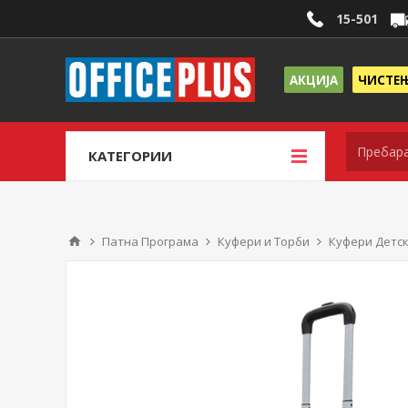
15-501
АКЦИЈА
ЧИСТЕ
КАТЕГОРИИ
Патна Програма
Куфери и Торби
Куфери Детс