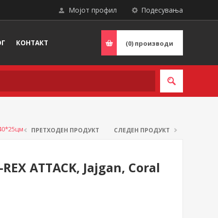
Мојот профил
Подесувања
ОГ
КОНТАКТ
(0)
производи
*40*25цм
ПРЕТХОДЕН ПРОДУКТ
СЛЕДЕН ПРОДУКТ
-REX ATTACK, Jajgan, Coral