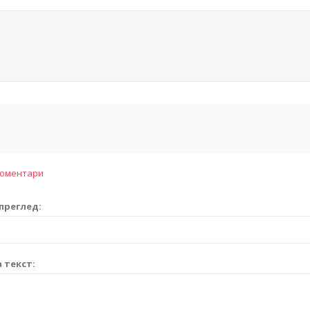
коментари
преглед:
 текст: