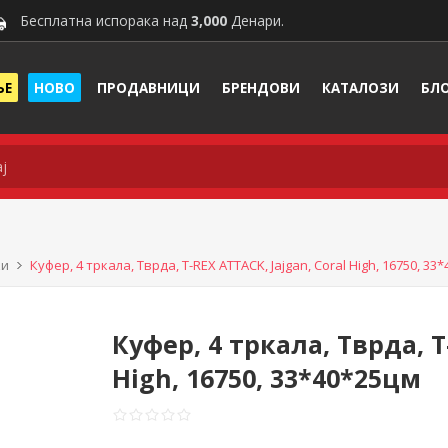
Бесплатна испорака над
3,000
Денари.
ЊЕ
НОВО
ПРОДАВНИЦИ
БРЕНДОВИ
КАТАЛОЗИ
БЛ
ки
Куфер, 4 тркала, Тврда, T-REX ATTACK, Jajgan, Coral High, 16750, 33
Куфер, 4 тркала, Тврда, T
High, 16750, 33*40*25цм