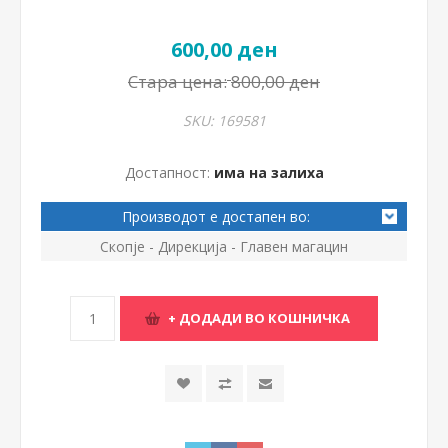
600,00 ден
Стара цена:
800,00 ден
SKU:
169581
Достапност:
има на залиха
Производот е достапен во:
Скопје - Дирекција - Главен магацин