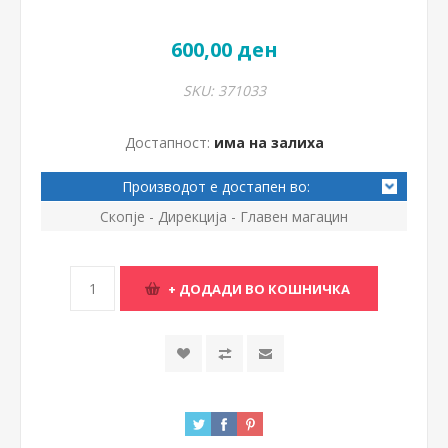
600,00 ден
SKU:
371033
Достапност:
има на залиха
Производот е достапен во:
Скопје - Дирекција - Главен магацин