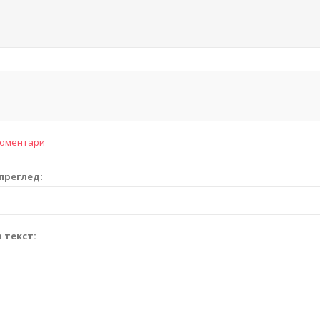
коментари
преглед:
 текст: