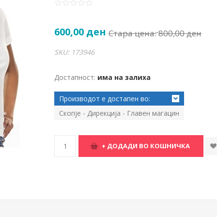
600,00 ден
Стара цена:
800,00 ден
SKU:
173946
Достапност:
има на залиха
Производот е достапен во:
Скопје - Дирекција - Главен магацин