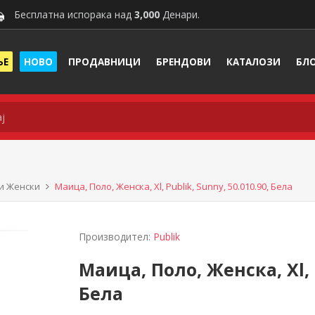
Бесплатна испорака над
3,000
Денари.
ЊЕ
НОВО
ПРОДАВНИЦИ
БРЕНДОВИ
КАТАЛОЗИ
БЛ
и Женски
Маица, Поло, Женска, Xl, Publik, Sunny, 50.010.90, Бела
Производител:
Publik
Маица, Поло, Женска, Xl, P
Бела