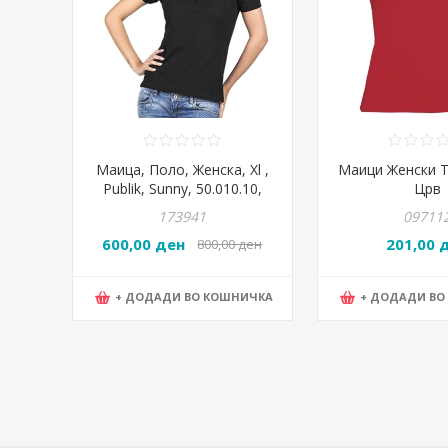
Маица, Поло, Женска, Xl ,
Маици Женски Т
Publik, Sunny, 50.010.10,
Црв
Црна
173941
09711
600,00 ден
201,00 
800,00 ден
+ ДОДАДИ ВО КОШНИЧКА
+ ДОДАДИ ВО