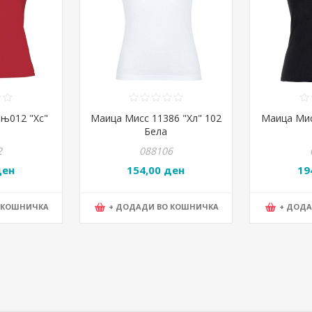
њ012 "Хс"
Маица Мисс 11386 "Хл" 102
Маица Мис
Бела
2
088106
ден
154,00 ден
19
 КОШНИЧКА
+ ДОДАДИ ВО КОШНИЧКА
+ ДОД