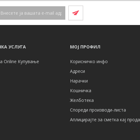
КА УСЛУГА
МОЈ ПРОФИЛ
а Online Купување
Корисничко инфо
Адреси
Нарачки
Кошничка
Желботека
Спореди производи-листа
Аплицирајте за сметка кај прод