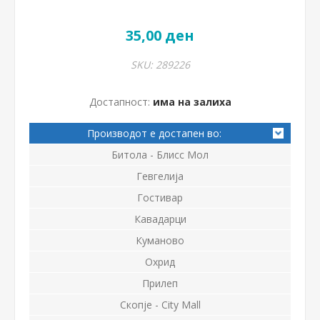
35,00 ден
SKU:
289226
Достапност:
има на залиха
Производот е достапен во:
Битола - Блисс Мол
Гевгелија
Гостивар
Кавадарци
Куманово
Охрид
Прилеп
Скопје - City Mall