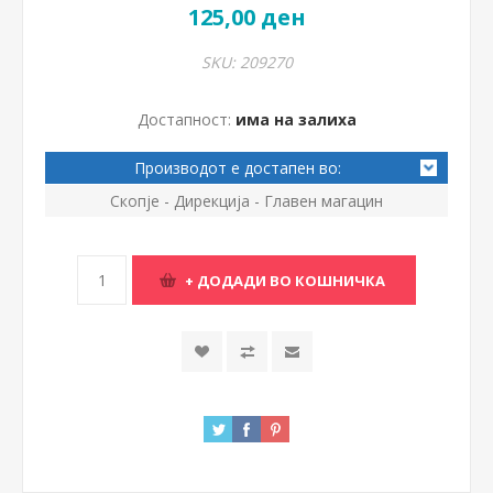
125,00 ден
SKU:
209270
Достапност:
има на залиха
Производот е достапен во:
Скопје - Дирекција - Главен магацин