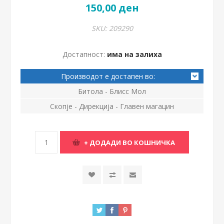
150,00 ден
SKU:
209290
Достапност:
има на залиха
Производот е достапен во:
Битола - Блисс Мол
Скопје - Дирекција - Главен магацин