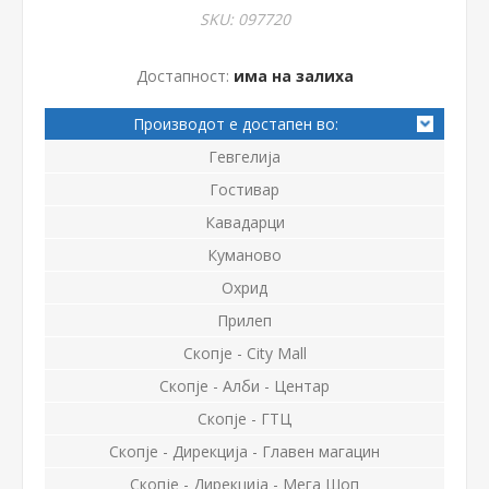
SKU:
097720
Достапност:
има на залиха
Производот е достапен во:
Гевгелија
Гостивар
Кавадарци
Куманово
Охрид
Прилеп
Скопје - City Mall
Скопје - Алби - Центар
Скопје - ГТЦ
Скопје - Дирекција - Главен магацин
Скопје - Дирекција - Мега Шоп