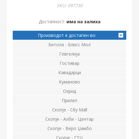
SKU:
097730
Достапност:
има на залиха
Производот е достапен во:
Битола - Блисс Мол
Гевгелија
Гостивар
Кавадарци
Куманово
Охрид
Прилеп
Скопје - City Mall
Скопје - Алби - Центар
Скопје - Веро Џамбо
Скопје - ГТЦ