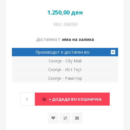
1.250,00 ден
SKU:
358350
Достапност:
има на залиха
Производот е достапен во:
Скопје - City Mall
Скопје - Ист Гејт
Скопје - Рамстор