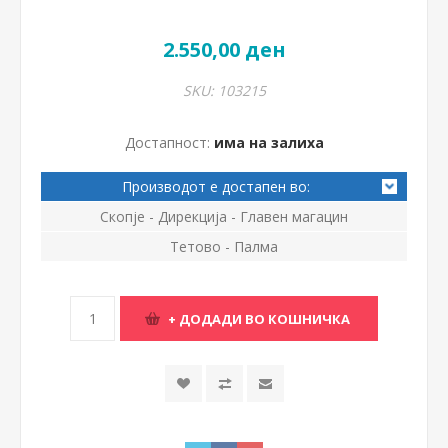
2.550,00 ден
SKU:
103215
Достапност:
има на залиха
Производот е достапен во:
Скопје - Дирекција - Главен магацин
Тетово - Палма