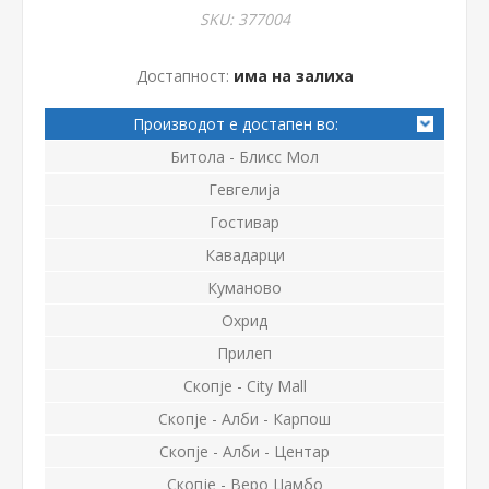
SKU:
377004
Достапност:
има на залиха
Производот е достапен во:
Битола - Блисс Мол
Гевгелија
Гостивар
Кавадарци
Куманово
Охрид
Прилеп
Скопје - City Mall
Скопје - Алби - Карпош
Скопје - Алби - Центар
Скопје - Веро Џамбо