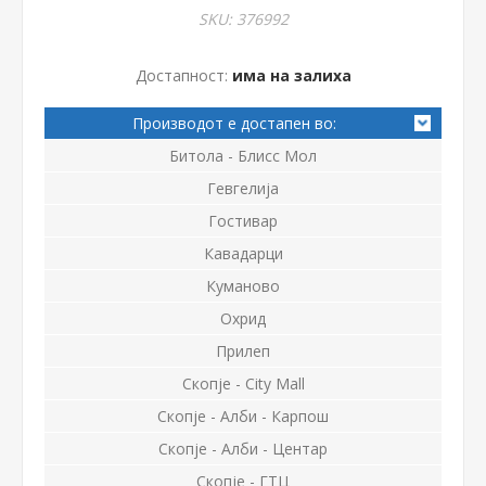
SKU:
376992
Достапност:
има на залиха
Производот е достапен во:
Битола - Блисс Мол
Гевгелија
Гостивар
Кавадарци
Куманово
Охрид
Прилеп
Скопје - City Mall
Скопје - Алби - Карпош
Скопје - Алби - Центар
Скопје - ГТЦ