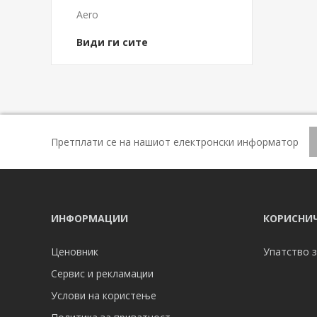
Aero
Види ги сите
Претплати се на нашиот електронски информатор
ИНФОРМАЦИИ
КОРИСНИЧ
Ценовник
Упатство з
Сервис и рекламации
Услови на користење