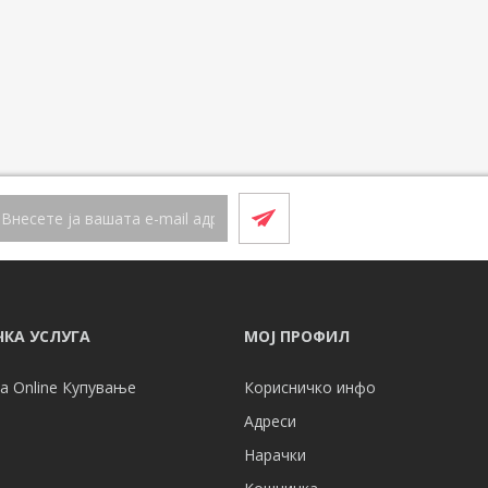
КА УСЛУГА
МОЈ ПРОФИЛ
а Online Купување
Корисничко инфо
Адреси
Нарачки