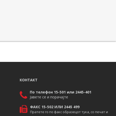
КОНТАКТ
По телефон 15-501 или 2445-401
Јавете се и порачајте
ФАКС 15-502 ИЛИ 2445 499
Пратете го по факс образецот тука, со печат и