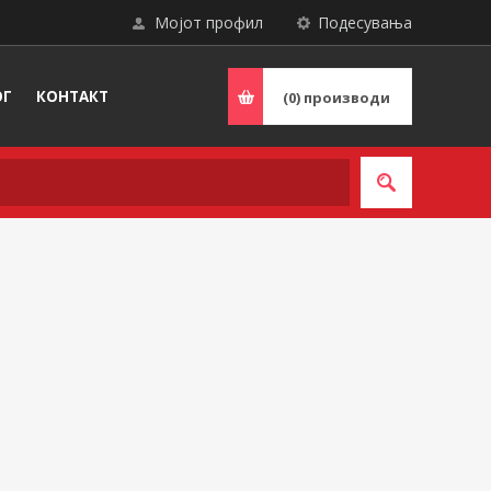
Мојот профил
Подесувања
ОГ
КОНТАКТ
(0)
производи