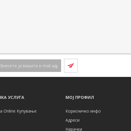
КА УСЛУГА
МОЈ ПРОФИЛ
а Online Купување
Корисничко инфо
Адреси
Нарачки