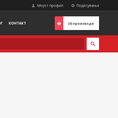
Мојот профил
Подесувања
ОГ
КОНТАКТ
(0)
производи