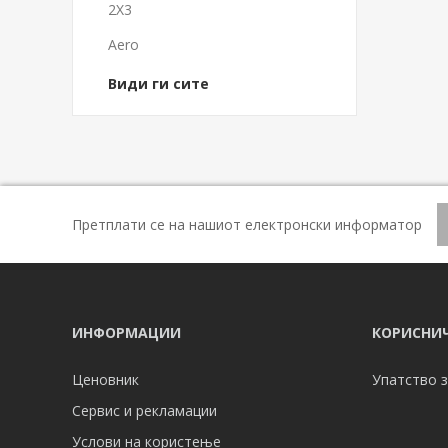
2X3
Aero
Види ги сите
Претплати се на нашиот електронски информатор
ИНФОРМАЦИИ
КОРИСНИЧ
Ценовник
Упатство з
Сервис и рекламации
Услови на користење