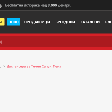
Бесплатна испорака над
3,000
Денари.
ЊЕ
НОВО
ПРОДАВНИЦИ
БРЕНДОВИ
КАТАЛОЗИ
БЛ
о
Диспенсери за Течен Сапун, Пена