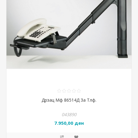
Дрзац Мф 86514Д За Тлф.
043890
7.950,00 ден