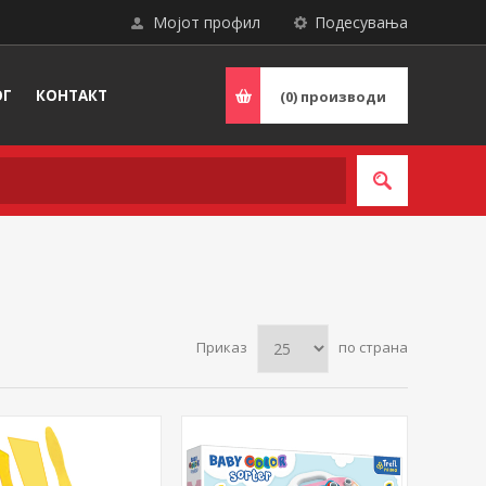
Мојот профил
Подесувања
ОГ
КОНТАКТ
(0)
производи
Приказ
по страна