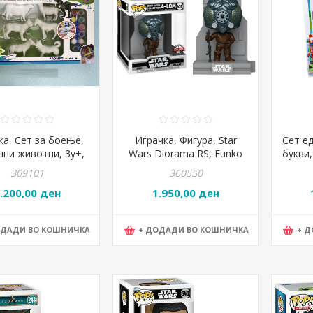
ка, Сет за боење,
Играчка, Фигура, Star
Сет е
ни животни, 3y+,
Wars Diorama RS, Funko
букви,
ac, Clever, 885074
POP!, POP56107
309101
360550
.200,00 ден
1.950,00 ден
ОДАДИ ВО КОШНИЧКА
+ ДОДАДИ ВО КОШНИЧКА
+ 