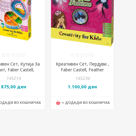
ивен Сет, Кутија За
Креативен Сет, Пердуви ,
ит, Faber Castell,
Faber Castell, Feather
elry Box, 180853,
fashions, 180863, Црвена
145214
145234
Виолетова
875,00 ден
1.100,00 ден
ДОДАДИ ВО КОШНИЧКА
+ ДОДАДИ ВО КОШНИЧКА