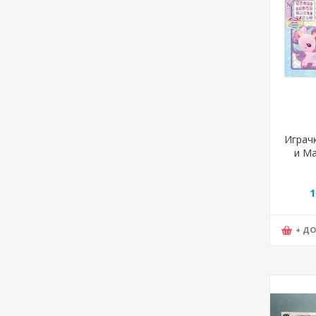
Играч
и Ма
Statov
1
+ Д