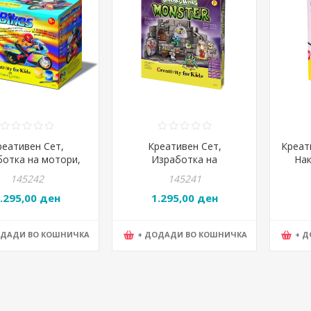
реативен Сет,
Креативен Сет,
Креат
отка на мотори,
Изработка на
Нак
astell, Racer Bikes,
чудовишта, Faber Castell,
Jew
145242
145241
180899, Сина
Monster, 180855, Зелена
.295,00 ден
1.295,00 ден
ОДАДИ ВО КОШНИЧКА
+ ДОДАДИ ВО КОШНИЧКА
+ 