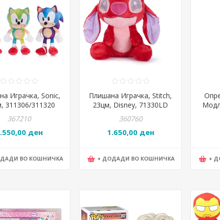
а Играчка, Sonic,
Плишана Играчка, Stitch,
Опре
м, 311306/311320
23цм, Disney, 71330LD
Модли
367210
360760
.550,00 ден
1.650,00 ден
ОДАДИ ВО КОШНИЧКА
+ ДОДАДИ ВО КОШНИЧКА
+ 