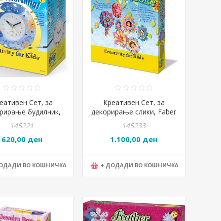
еативен Сет, за
Креативен Сет, за
рирање будилник,
декорирање слики, Faber
ber Castell, Good
Castell, Photo Mobile,
145221
145233
ing, 180746, Сина
180841, Сина
620,00 ден
1.100,00 ден
ДОДАДИ ВО КОШНИЧКА
+ ДОДАДИ ВО КОШНИЧКА