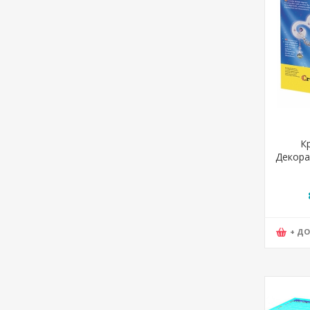
К
Декора
Cast
180
+ Д