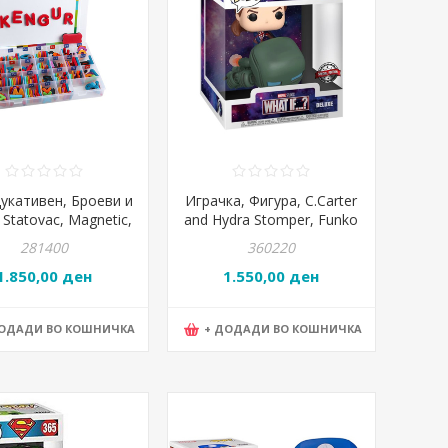
дукативен, Броеви и
Играчка, Фигура, C.Carter
 Statovac, Magnetic,
and Hydra Stomper, Funko
885041
POP!, POP55480
281400
360220
1.850,00 ден
1.550,00 ден
ДОДАДИ ВО КОШНИЧКА
+ ДОДАДИ ВО КОШНИЧКА