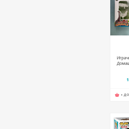
Играч
Домаш
Statov
1
+ Д