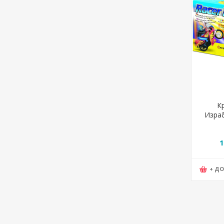
К
Израб
Faber C
1
+ Д