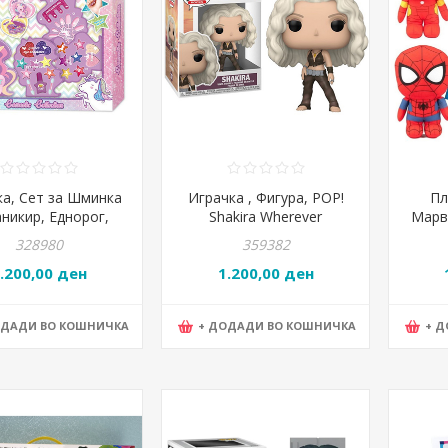
ка, Сет за Шминка
Играчка , Фигура, POP!
Пл
никир, Еднорог,
Shakira Wherever
Марве
ac, Clever, 885132
Whenever, Fanco POP,
328980
359382
POP72583
.200,00 ден
1.200,00 ден
ОДАДИ ВО КОШНИЧКА
+ ДОДАДИ ВО КОШНИЧКА
+ 