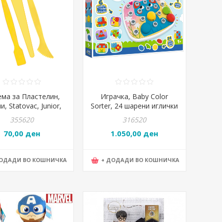
ма за Пластелин,
Играчка, Baby Color
, Statovac, Junior,
Sorter, 24 шарени иглички
130710
за играње, 12 месеци,
355620
316520
Trefl, 93162
70,00 ден
1.050,00 ден
ДОДАДИ ВО КОШНИЧКА
+ ДОДАДИ ВО КОШНИЧКА