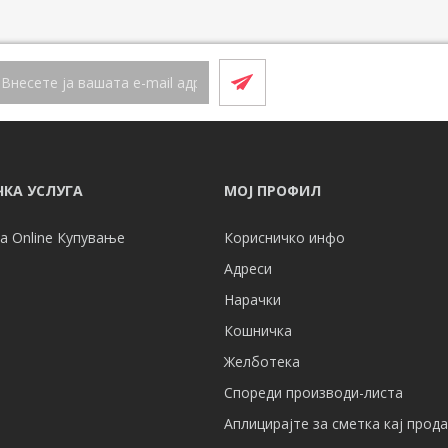
КА УСЛУГА
МОЈ ПРОФИЛ
а Online Купување
Корисничко инфо
Адреси
Нарачки
Кошничка
Желботека
Спореди производи-листа
Аплицирајте за сметка кај прод