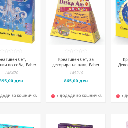
реативен Сет,
Креативен Сет, за
Кр
ции во соба, Faber
декорирање алки, Faber
Деко
ell, Room Decor,
Castell, Design Art,
Fa
146470
145210
857, Виолетова
180714, Портокалов
Morn
895,00 ден
865,00 ден
ОДАДИ ВО КОШНИЧКА
+ ДОДАДИ ВО КОШНИЧКА
+ 