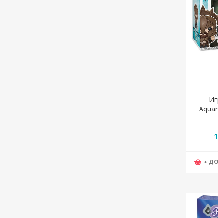
Иг
Aquam
Funk
1
+ Д