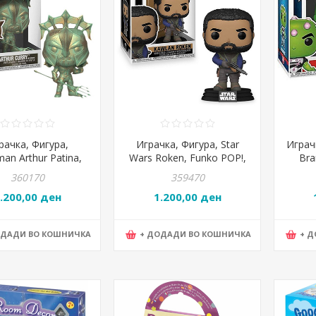
рачка, Фигура,
Играчка, Фигура, Star
Играч
an Arthur Patina,
Wars Roken, Funko POP!,
Bra
o POP!, POP33677
POP64559
360170
359470
.200,00 ден
1.200,00 ден
ОДАДИ ВО КОШНИЧКА
+ ДОДАДИ ВО КОШНИЧКА
+ 