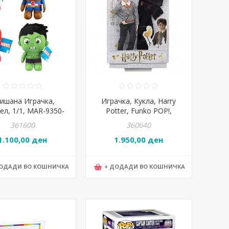
ишана Играчка,
Играчка, Кукла, Harry
л, 1/1, MAR-9350-
Potter, Funko POP!,
ASS
FYM50, 20*32*0цм
361600
360640
1.100,00 ден
1.950,00 ден
ДОДАДИ ВО КОШНИЧКА
+ ДОДАДИ ВО КОШНИЧКА