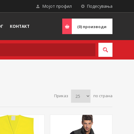
Мојот профил
Подесувања
ОГ
КОНТАКТ
(0)
производи
Приказ
по страна