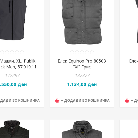
Машки, XL, Publik,
Елек Equinox Pro 80503
Еле
ck Men, 57.019.11,
"Хl" Грис
Темно сива
172297
137377
.550,00 ден
1.134,00 ден
ОДАДИ ВО КОШНИЧКА
+ ДОДАДИ ВО КОШНИЧКА
+ 