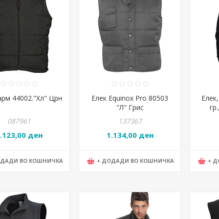
арм 44002."Хл" Црн
Елек Equinox Pro 80503
Елек,
"Л" Грис
гр.
57.00
087961
137367
.123,00 ден
1.134,00 ден
ОДАДИ ВО КОШНИЧКА
+ ДОДАДИ ВО КОШНИЧКА
+ 