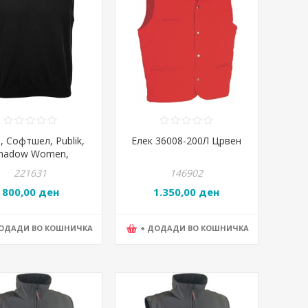
 , Софтшел, Publik,
Елек 36008-200Л Црвен
hadow Women,
7.024.10, Црна
221631
146902
800,00 ден
1.350,00 ден
ДОДАДИ ВО КОШНИЧКА
+ ДОДАДИ ВО КОШНИЧКА