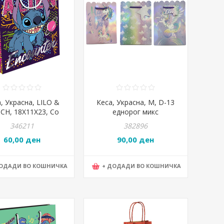
, Украсна, LILO &
Кеса, Украсна, М, D-13
TCH, 18X11X23, Со
еднорог микс
лија, Diakakis ,
346211
382896
000564062
60,00 ден
90,00 ден
ДОДАДИ ВО КОШНИЧКА
+ ДОДАДИ ВО КОШНИЧКА