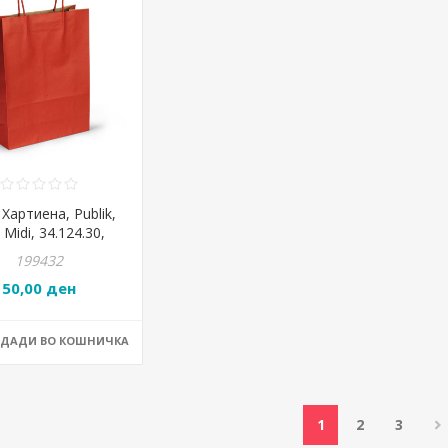
 Хартиена, Publik,
 Midi, 34.124.30,
1*11цм, Црвена
199432
50,00 ден
ОДАДИ ВО КОШНИЧКА
1
2
3