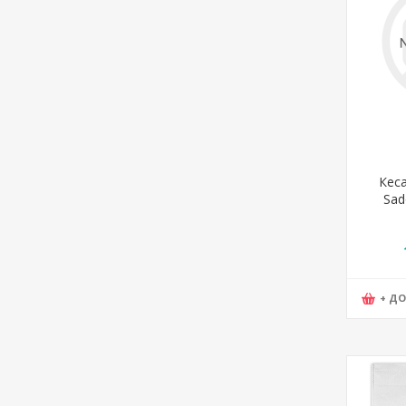
Кеса
Sad
WNA36 
+ Д