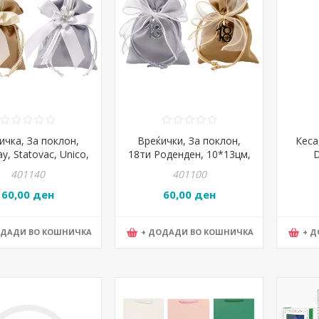
ичка, За поклон,
Вреќички, За поклон,
Кеса
y, Statovac, Unico,
18ти Роденден, 10*13цм,
D
712189, Микс
Statovac, Unico, 712185,
24*3
401140
401100
Микс
60,00 ден
60,00 ден
ОДАДИ ВО КОШНИЧКА
+ ДОДАДИ ВО КОШНИЧКА
+ 