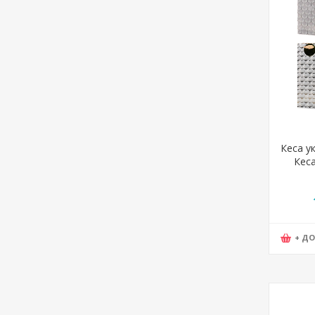
Кеса у
Кеса
Offic
+ Д