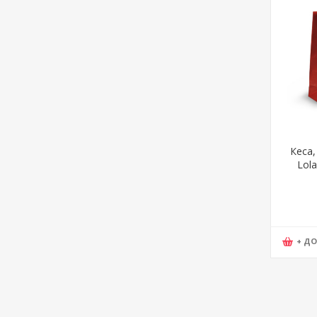
Кеса,
Lola
25*3
+ Д