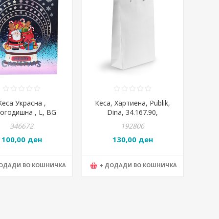
Keса Украсна ,
Кеса, Хартиена, Publik,
огодишна , L, BG
Dina, 34.167.90,
ce, Mery Cristmas ,
24*38*9цм, Бела
346672
192806
241127-2
100,00 ден
130,00 ден
ДОДАДИ ВО КОШНИЧКА
+ ДОДАДИ ВО КОШНИЧКА