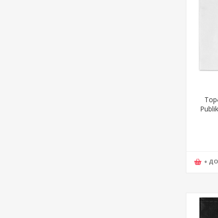
Тор
Publik
33
+ Д