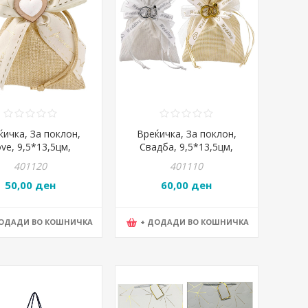
ќичка, За поклон,
Вреќичка, За поклон,
ve, 9,5*13,5цм,
Свадба, 9,5*13,5цм,
vac, Unico, 712187
Statovac, Unico, 712186,
401120
401110
Микс
50,00 ден
60,00 ден
ДОДАДИ ВО КОШНИЧКА
+ ДОДАДИ ВО КОШНИЧКА