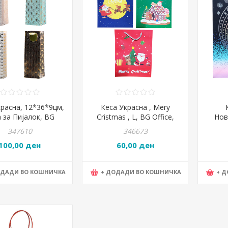
красна, 12*36*9цм,
Кеса Украсна , Mery
 за Пијалок, BG
Cristmas , L, BG Office,
Нов
e, BG U 8644,Микс
241118-2
Offi
347610
346673
100,00 ден
60,00 ден
ОДАДИ ВО КОШНИЧКА
+ ДОДАДИ ВО КОШНИЧКА
+ 