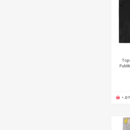
Тор
Publik
33
+ Д