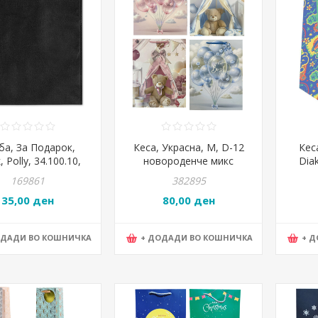
ба, За Подарок,
Кеса, Украсна, M, D-12
Кеса
, Polly, 34.100.10,
новороденче микс
Dia
*41*0цм, Црна
169861
382895
35,00 ден
80,00 ден
ОДАДИ ВО КОШНИЧКА
+ ДОДАДИ ВО КОШНИЧКА
+ 