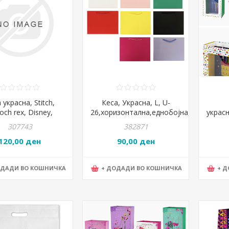
 украсна, Stitch,
Кеса, Украсна, L, U-
och rex, Disney,
26,хоризонтална,еднобојна,микс
украс
602H, 36*46*12цм
Роден
307743
382871
120,00 ден
90,00 ден
ОДАДИ ВО КОШНИЧКА
+ ДОДАДИ ВО КОШНИЧКА
+ 