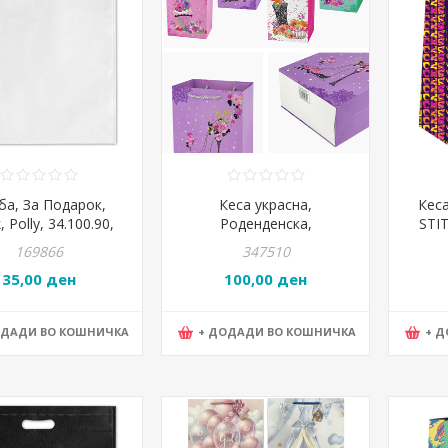
ба, За Подарок,
Кеса украсна,
Кеса
, Polly, 34.100.90,
Роденденска,
STI
*41*0цм, Бела
26*32*12цм,L,Цвеке,Чаши,
фо
169866
347510
BG Office, BG U 3062-2,
35,00 ден
100,00 ден
Микс
ОДАДИ ВО КОШНИЧКА
+ ДОДАДИ ВО КОШНИЧКА
+ 