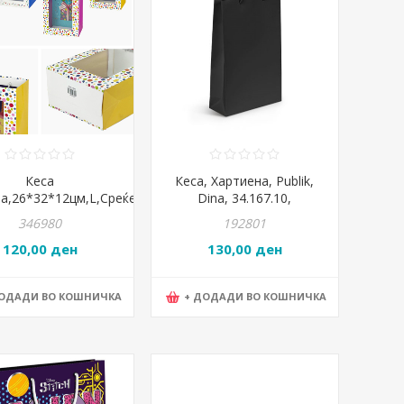
Кеса
Кеса, Хартиена, Publik,
на,26*32*12цм,L,Среќен
Dina, 34.167.10,
ден,BG Office,BGHB
24*38*9цм, Црна
346980
192801
3089-2,Микс
120,00 ден
130,00 ден
ДОДАДИ ВО КОШНИЧКА
+ ДОДАДИ ВО КОШНИЧКА