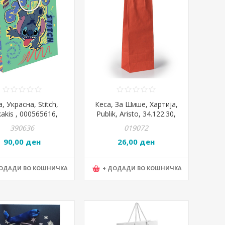
, Украсна, Stitch,
Кеса, За Шише, Хартија,
kakis , 000565616,
Publik, Aristo, 34.122.30,
26*32*12цм
14*39*8цм, Црвена
390636
019072
90,00 ден
26,00 ден
ДОДАДИ ВО КОШНИЧКА
+ ДОДАДИ ВО КОШНИЧКА