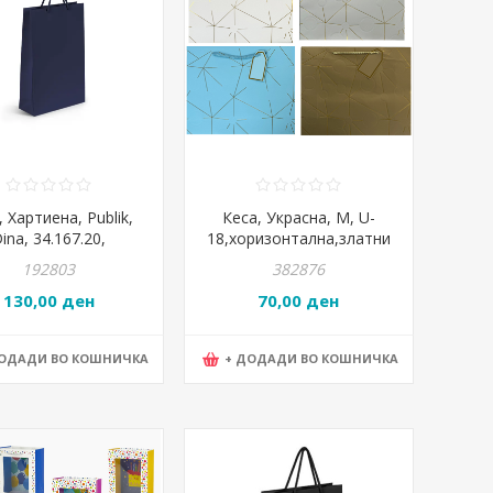
, Хартиена, Publik,
Кеса, Украсна, M, U-
ina, 34.167.20,
18,хоризонтална,златни
8*9цм, Темно сина
линии,микс
192803
382876
130,00 ден
70,00 ден
ДОДАДИ ВО КОШНИЧКА
+ ДОДАДИ ВО КОШНИЧКА