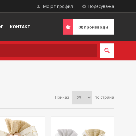
Мојот профил
Подесувања
ОГ
КОНТАКТ
(0)
производи
Приказ
по страна