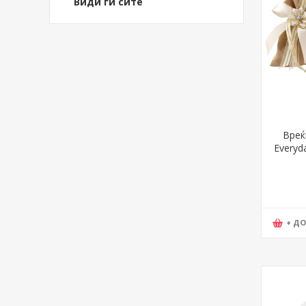
Види ги сите
Вреќ
Everyda
+ Д