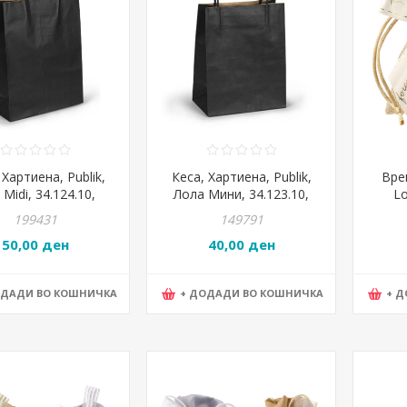
 Хартиена, Publik,
Кеса, Хартиена, Publik,
Вре
 Midi, 34.124.10,
Лола Мини, 34.123.10,
Lo
31*11цм, Црна
18*23*10цм, Црна
Stato
199431
149791
50,00 ден
40,00 ден
ОДАДИ ВО КОШНИЧКА
+ ДОДАДИ ВО КОШНИЧКА
+ 