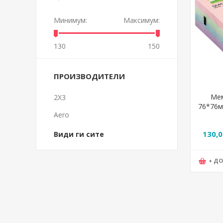
Минимум:
Максимум:
130
150
ПРОИЗВОДИТЕЛИ
Мем
2X3
76*76м
Aero
130,
Види ги сите
+ Д