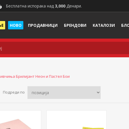
Бесплатна испорака над
3,000
Денари.
ЊЕ
НОВО
ПРОДАВНИЦИ
БРЕНДОВИ
КАТАЛОЗИ
БЛ
ивчиња Брилијант Неон и Пастел Бои
Подреди по