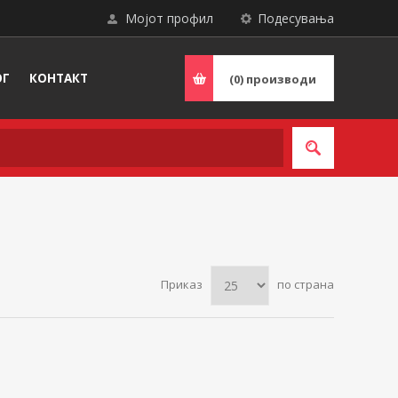
Мојот профил
Подесувања
ОГ
КОНТАКТ
(0)
производи
Приказ
по страна