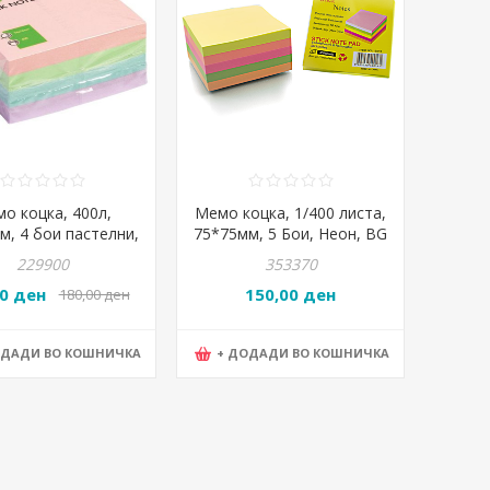
о коцка, 400л,
Мемо коцка, 1/400 листа,
м, 4 бои пастелни,
75*75мм, 5 Бои, Неон, BG
PBS, KF01347
Office, 082140244/E515
229900
353370
00 ден
150,00 ден
180,00 ден
ОДАДИ ВО КОШНИЧКА
+ ДОДАДИ ВО КОШНИЧКА