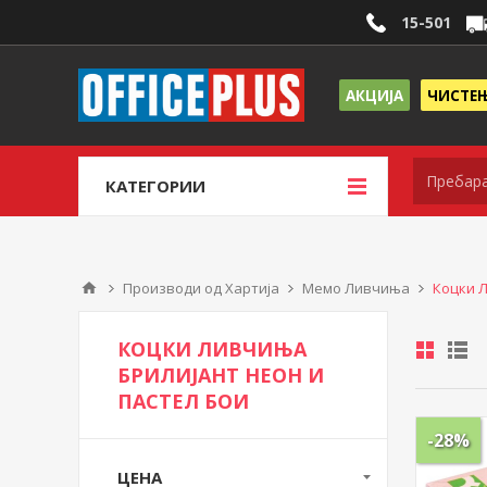
15-501
АКЦИЈА
ЧИСТЕ
КАТЕГОРИИ
Производи од Хартија
Мемо Ливчиња
Коцки Л
КОЦКИ ЛИВЧИЊА
БРИЛИЈАНТ НЕОН И
ПАСТЕЛ БОИ
-28%
ЦЕНА