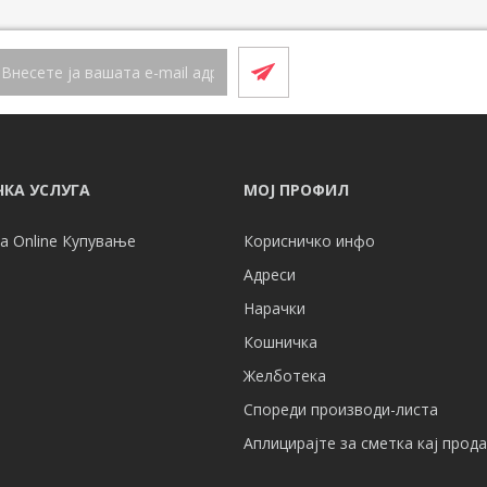
КА УСЛУГА
МОЈ ПРОФИЛ
а Online Купување
Корисничко инфо
Адреси
Нарачки
Кошничка
Желботека
Спореди производи-листа
Аплицирајте за сметка кај прод