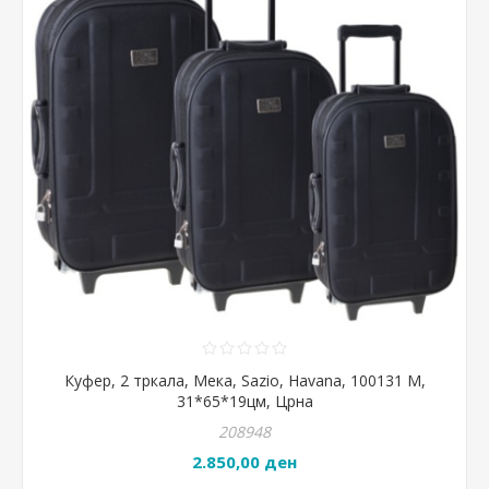
Куфер, 2 тркала, Мека, Sazio, Havana, 100131 M,
31*65*19цм, Црна
208948
2.850,00 ден