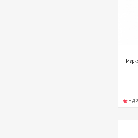
Марке
+ Д