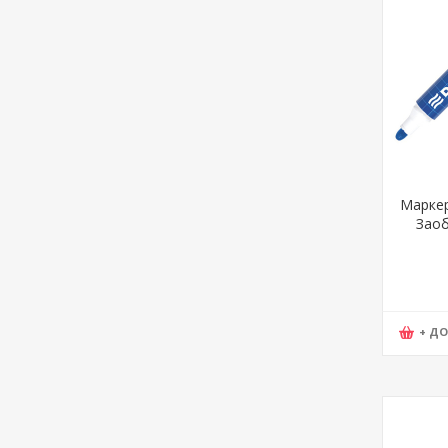
Маркер
Заоб
737
+ Д