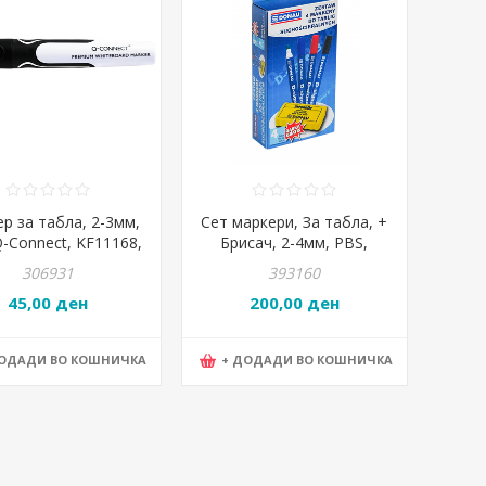
р за табла, 2-3мм,
Сет маркери, За табла, +
Q-Connect, KF11168,
Брисач, 2-4мм, PBS,
Црна
Donau, 7372904-99PL,
306931
393160
Микс бои
45,00 ден
200,00 ден
ДОДАДИ ВО КОШНИЧКА
+ ДОДАДИ ВО КОШНИЧКА