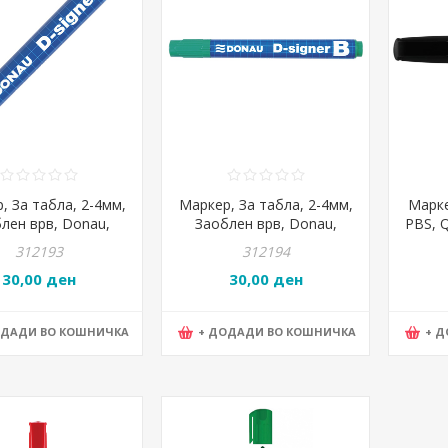
, За табла, 2-4мм,
Маркер, За табла, 2-4мм,
Марке
лен врв, Donau,
Заоблен врв, Donau,
PBS, 
2001-10PL, Сина
7372001-06PL, Зелена
312193
312194
30,00 ден
30,00 ден
ОДАДИ ВО КОШНИЧКА
+ ДОДАДИ ВО КОШНИЧКА
+ 