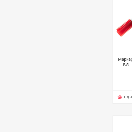
Маркер
BG, 
+ Д