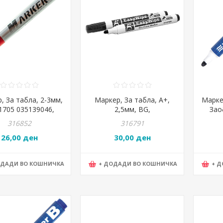
, За табла, 2-3мм,
Маркер, За табла, А+,
Марке
1705 035139046,
2,5мм, BG,
Зао
Црвена
BY2378/03552791, Црна
737
316852
316791
26,00 ден
30,00 ден
ОДАДИ ВО КОШНИЧКА
+ ДОДАДИ ВО КОШНИЧКА
+ 