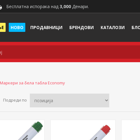
Бесплатна испорака над
3,000
Денари.
ЊЕ
НОВО
ПРОДАВНИЦИ
БРЕНДОВИ
КАТАЛОЗИ
БЛ
Маркери за бела табла Economy
Подреди по