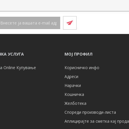
КА УСЛУГА
МОЈ ПРОФИЛ
а Online Купување
Корисничко инфо
Адреси
Нарачки
Кошничка
Желботека
Спореди производи-листа
Аплицирајте за сметка кај прод