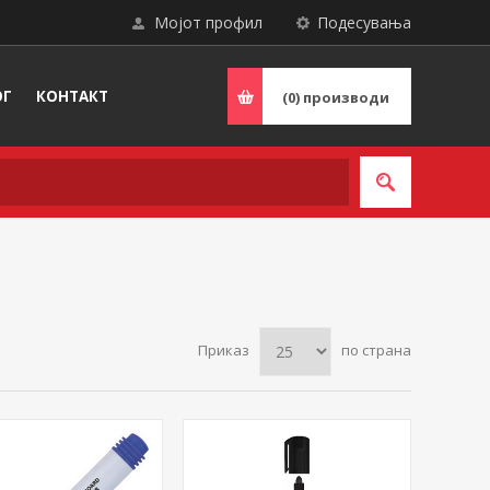
Мојот профил
Подесувања
ОГ
КОНТАКТ
(0)
производи
Приказ
по страна