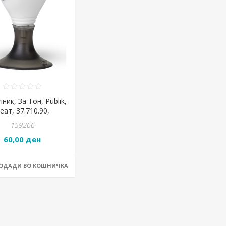
ник, За Тон, Publik,
еат, 37.710.90,
*4.7*3.1цм, Белa
159266
60,00 ден
ДОДАДИ ВО КОШНИЧКА