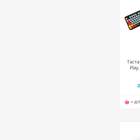
Тастат
Play,
2
+ Д