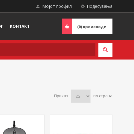
Мојот профил
Подесувања
ОГ
КОНТАКТ
(0)
производи
Приказ
по страна