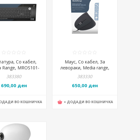
татура, Со кабел,
Маус, Со кабел, За
a Range, MROS101-
левораки, Media range,
HRSI, Црна
MROS231, Црна
383380
383330
690,00 ден
650,00 ден
ДОДАДИ ВО КОШНИЧКА
+ ДОДАДИ ВО КОШНИЧКА