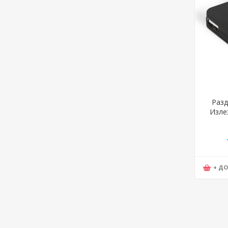
Разд
Излез
37.79
+ Д