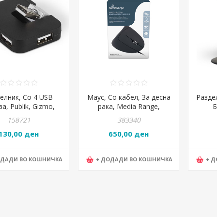
елник, Со 4 USB
Маус, Со кабел, За десна
Раздел
а, Publik, Gizmo,
рака, Media Range,
Б
0.10, 5.2*4.1*1цм,
MROS230, Црна
3.1
158721
383340
Црна
130,00 ден
650,00 ден
ОДАДИ ВО КОШНИЧКА
+ ДОДАДИ ВО КОШНИЧКА
+ 