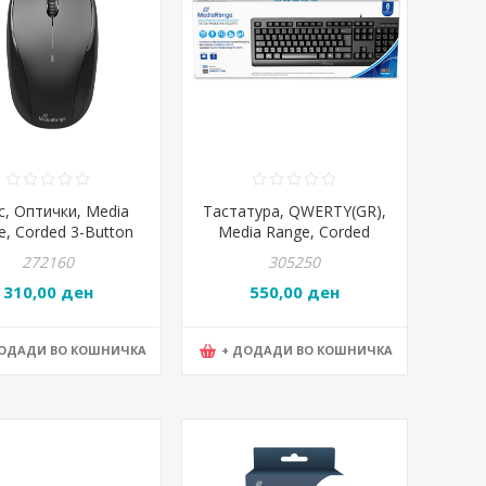
, Оптички, Media
Тастатура, QWERTY(GR),
e, Corded 3-Button
Media Range, Corded
al Mouse, MROS213,
keyboard, MROS109-GR,
272160
305250
Црна
Црна
310,00 ден
550,00 ден
ДОДАДИ ВО КОШНИЧКА
+ ДОДАДИ ВО КОШНИЧКА