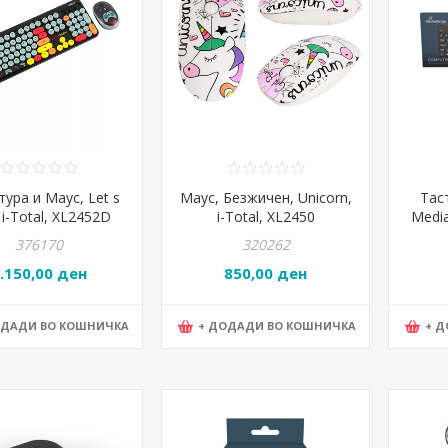
ура и Маус, Let s
Маус, Безжичен, Unicorn,
Tас
 i-Total, XL2452D
i-Total, XL2450
Medi
376170
320262
.150,00 ден
850,00 ден
ОДАДИ ВО КОШНИЧКА
+ ДОДАДИ ВО КОШНИЧКА
+ 