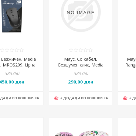
 Безжичен, Media
Маус, Со кабел,
Маус
, MROS209, Црна
Безшумен клик, Media
Rang
range, MROS212, Црна
Optic
383360
383350
450,00 ден
290,00 ден
ОДАДИ ВО КОШНИЧКА
+ ДОДАДИ ВО КОШНИЧКА
+ 