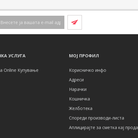
КА УСЛУГА
МОЈ ПРОФИЛ
а Online Купување
Корисничко инфо
Адреси
Нарачки
Кошничка
Желботека
Спореди производи-листа
Аплицирајте за сметка кај прод