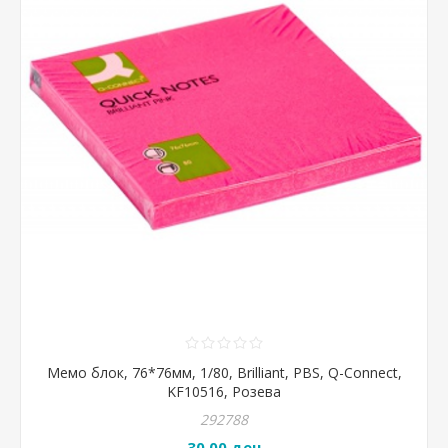
Мемо блок, 76*76мм, 1/80, Brilliant, PBS, Q-Connect,
KF10516, Розева
292788
30,00 ден