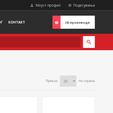
Мојот профил
Подесувања
ОГ
КОНТАКТ
(0)
производи
Приказ
по страна