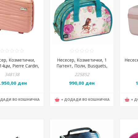
сер, Козметички,
Несесер, Козметички, 1
Несес
4цм, Pierre Cardin,
Патент, Полн, Busquets,
0 joy3, Розева
Coquette, 17.621.09110,
36
348138
225852
23*17*8цм
.950,00 ден
990,00 ден
ОДАДИ ВО КОШНИЧКА
+ ДОДАДИ ВО КОШНИЧКА
+ 