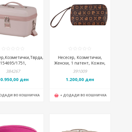
ер,Козметички,Тврда,Samsonite,Image,
Несесер, Козметички,
154695/1751,
Женски, 1 патент, Кожен,
*25*24цмРозева
Pierre Cardin, 135 miss02,
384267
391009
Кафеава
10.950,00 ден
1.200,00 ден
ДОДАДИ ВО КОШНИЧКА
+ ДОДАДИ ВО КОШНИЧКА