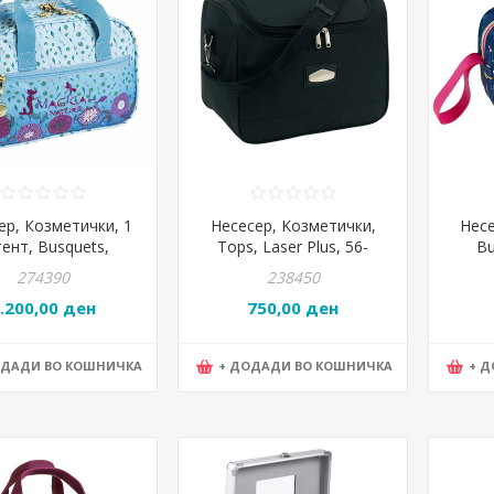
ер, Козметички, 1
Несесер, Kозметички,
Несе
ент, Busquets,
Tops, Laser Plus, 56-
Bu
cal, 17.621.09400
0210532, 35*28*22цм,
Prome
274390
238450
Црна
.200,00 ден
750,00 ден
ОДАДИ ВО КОШНИЧКА
+ ДОДАДИ ВО КОШНИЧКА
+ 