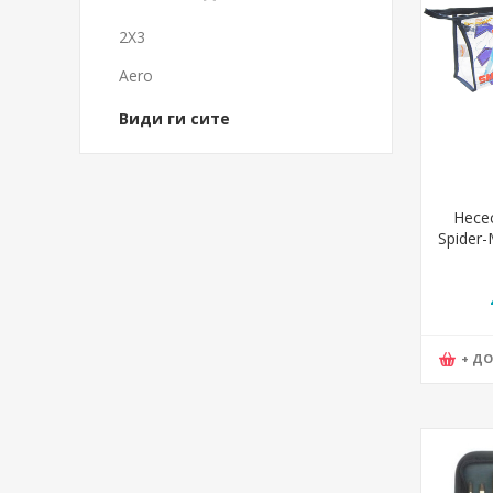
2X3
Aero
Види ги сите
Несе
Spider-
3
+ Д