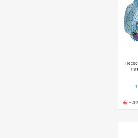
Несес
пат
Magi
1
+ Д