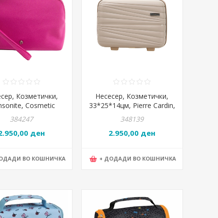
сер, Козметички,
Несесер, Козметички,
sonite, Cosmetic
33*25*14цм, Pierre Cardin,
ch, 154047/3482,
1010 Joy03, Корална Kaky
384247
348139
*11*6цм, Розева
2.950,00 ден
2.950,00 ден
ДОДАДИ ВО КОШНИЧКА
+ ДОДАДИ ВО КОШНИЧКА