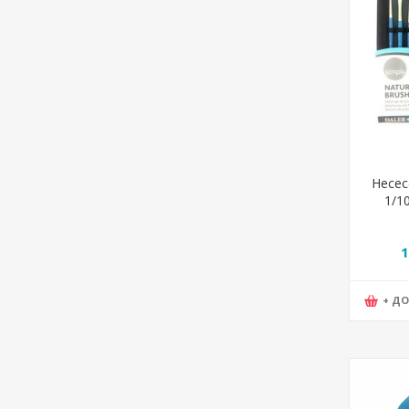
Несес
1/1
Simpl
1
+ Д