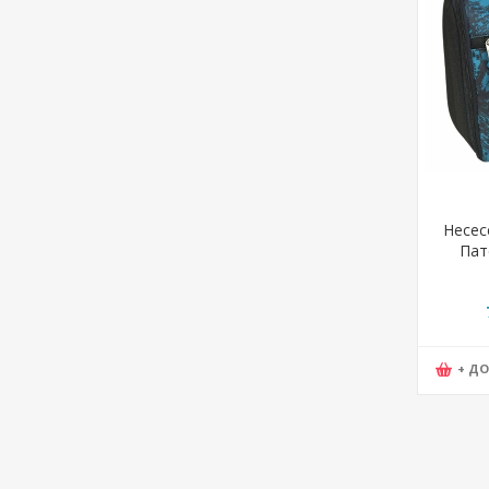
Несес
Пат
XSpor
+ Д