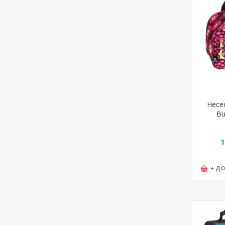
Несе
Bu
17.621
1
+ Д