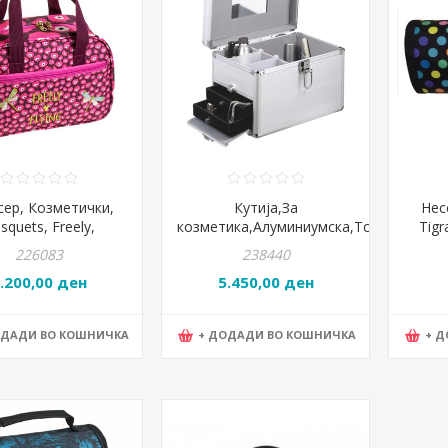
сер, Козметички,
Кутија,За
Нес
squets, Freely,
козметика,Алуминиумска,Tops,Opal,56-
Tigr
.09380, 24*17*10цм
0210602,
226083
238440
30.5*21.5*20.5цм,Сребрена
.200,00 ден
5.450,00 ден
ОДАДИ ВО КОШНИЧКА
+ ДОДАДИ ВО КОШНИЧКА
+ 