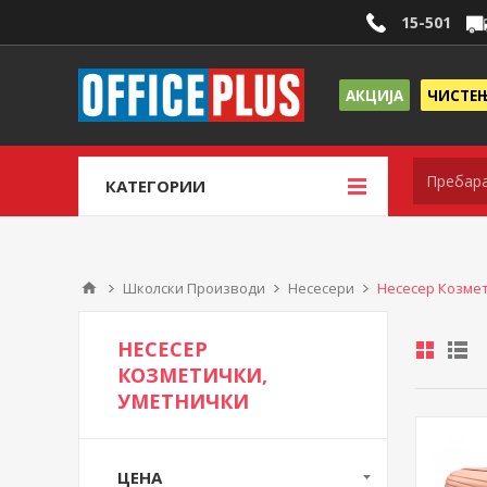
15-501
АКЦИЈА
ЧИСТЕ
КАТЕГОРИИ
Школски Производи
Несесери
Несесер Козме
НЕСЕСЕР
КОЗМЕТИЧКИ,
УМЕТНИЧКИ
ЦЕНА