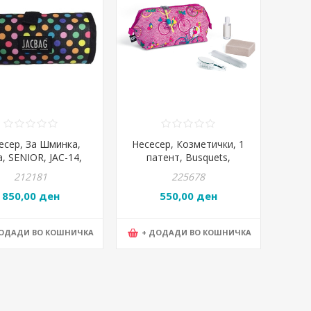
есер, За Шминка,
Несесер, Козметички, 1
a, SENIOR, JAC-14,
патент, Busquets,
Црна
17.023.08610, 21*14*3цм,
212181
225678
Розева
850,00 ден
550,00 ден
ДОДАДИ ВО КОШНИЧКА
+ ДОДАДИ ВО КОШНИЧКА