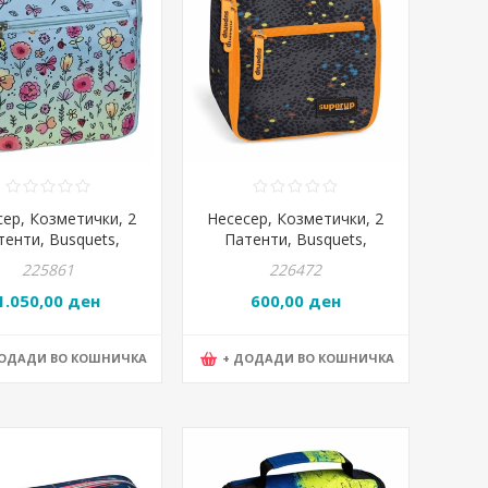
сер, Козметички, 2
Несесер, Козметички, 2
тенти, Busquets,
Патенти, Busquets,
try, 17.623.09100,
Superup, 18.723.05030,
225861
226472
22*22*10цм
22*16*15цм
1.050,00 ден
600,00 ден
ДОДАДИ ВО КОШНИЧКА
+ ДОДАДИ ВО КОШНИЧКА