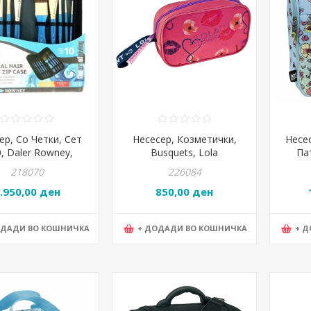
ер, Со Четки, Сет
Несесер, Козметички,
Несе
0, Daler Rowney,
Busquets, Lola
Па
y Brush Zip Case,
Casademunt ,
Coun
218070
226084
216919010
18.720.05270, 24*17*10цм
.950,00 ден
850,00 ден
ОДАДИ ВО КОШНИЧКА
+ ДОДАДИ ВО КОШНИЧКА
+ 