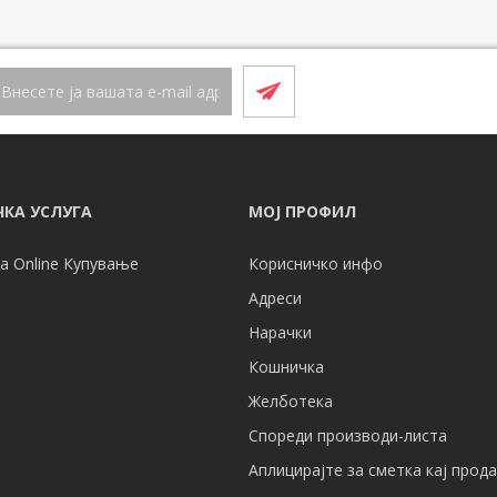
КА УСЛУГА
МОЈ ПРОФИЛ
а Online Купување
Корисничко инфо
Адреси
Нарачки
Кошничка
Желботека
Спореди производи-листа
Аплицирајте за сметка кај прод