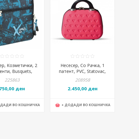
ер, Козметички, 2
Несесер, Со Рачка, 1
енти, Busquets,
патент, PVC, Statovac,
ts, 17.623.09130,
NICA, 100130, Розева
225863
208958
22*22*10цм
750,00 ден
2.450,00 ден
ОДАДИ ВО КОШНИЧКА
+ ДОДАДИ ВО КОШНИЧКА