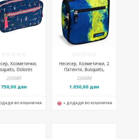
сер, Козметички,
Несесер, Козметички, 2
squets, Dolores
Патенти, Busquets,
sas, 18.720.05280,
Reverse, 17.723.04980,
226085
226080
24*17*10цм
22*20*10цм
750,00 ден
1.050,00 ден
ДОДАДИ ВО КОШНИЧКА
+ ДОДАДИ ВО КОШНИЧКА