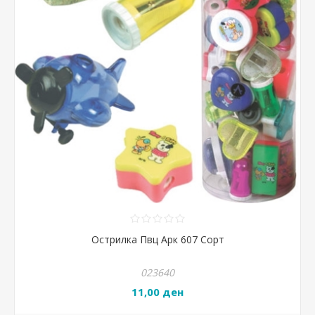
Острилка Пвц Арк 607 Сорт
023640
11,00 ден