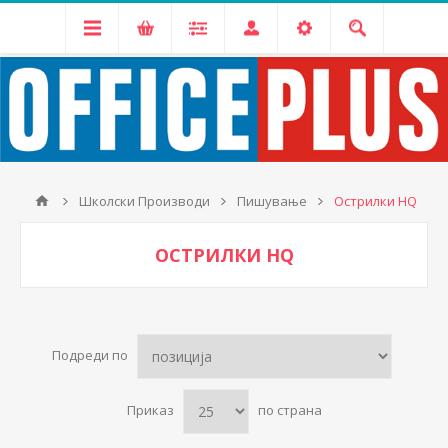
Школски Производи
Пишување
Острилки HQ
ОСТРИЛКИ HQ
Подреди по
Приказ
по страна