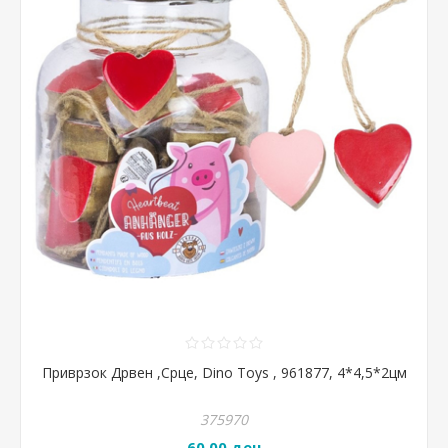
Приврзок Дрвен ,Срце, Dino Toys , 961877, 4*4,5*2цм
375970
60,00 ден