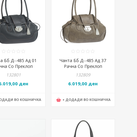
а Бб Д--485 Ад 01
Чанта Бб Д--485 Ад 37
чна Со Преклоп
Рачна Со Преклоп
37*13*25 Црна
37*13*25 Сивокафеава
132801
132809
6.019,00 ден
6.019,00 ден
ДОДАДИ ВО КОШНИЧКА
+ ДОДАДИ ВО КОШНИЧКА