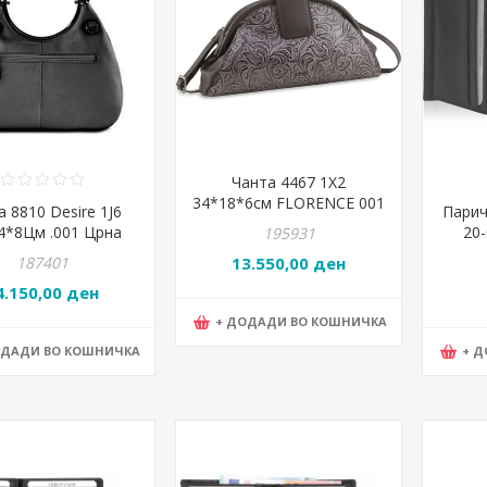
Чанта 4467 1X2
34*18*6см FLORENCE 001
а 8810 Desire 1J6
Парич
црна
4*8Цм .001 Црна
20
195931
187401
13.550,00 ден
4.150,00 ден
+ ДОДАДИ ВО КОШНИЧКА
ОДАДИ ВО КОШНИЧКА
+ 