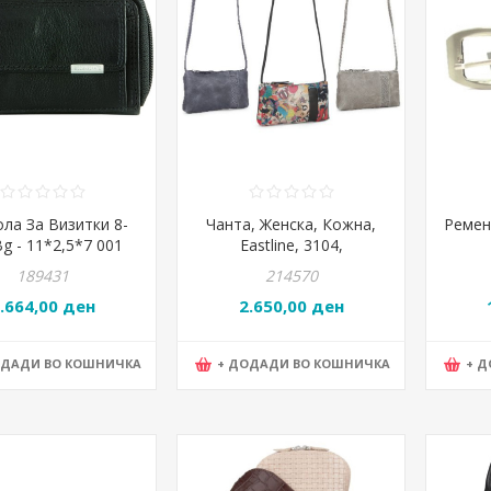
ла За Визитки 8-
Чанта, Женска, Кожна,
Ремен
Bg - 11*2,5*7 001
Eastline, 3104,
Црна
22*13*3.5цм
189431
214570
.664,00 ден
2.650,00 ден
ОДАДИ ВО КОШНИЧКА
+ ДОДАДИ ВО КОШНИЧКА
+ 