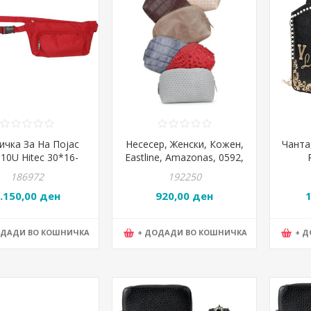
ичка За На Појас
Несесер, Женски, Кожен,
Чанта,
10U Hitec 30*16-
Eastline, Amazonas, 0592,
м.087 Црвена
17*10цм, Повеќе бои
V121
186972
192250
.150,00 ден
920,00 ден
ОДАДИ ВО КОШНИЧКА
+ ДОДАДИ ВО КОШНИЧКА
+ 