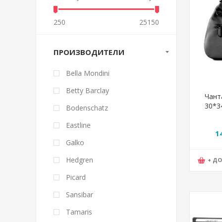
250
25150
ПРОИЗВОДИТЕЛИ
Bella Mondini
Betty Barclay
Чант
30*3
Bodenschatz
Eastline
1
Galko
Hedgren
+ Д
Picard
Sansibar
Tamaris