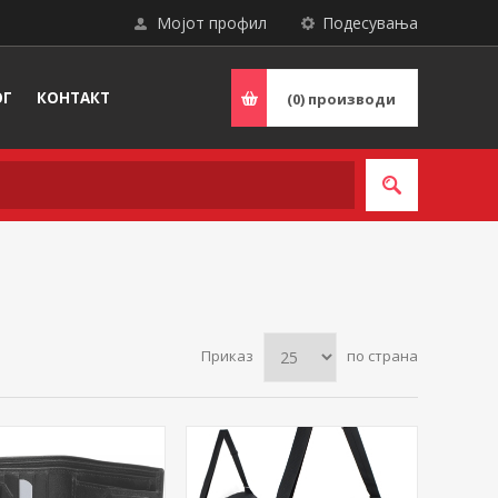
Мојот профил
Подесувања
ОГ
КОНТАКТ
(0)
производи
Приказ
по страна