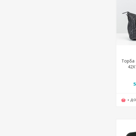
Торба 
42X
5
+ Д