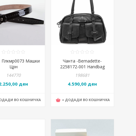
 Плкмр0073 Машки
Чанта -Bernadette-
Црн
2258172-001 Handbag
Xx*Xx*Xxцм Црна
144770
198681
2.250,00 ден
4.590,00 ден
ДОДАДИ ВО КОШНИЧКА
+ ДОДАДИ ВО КОШНИЧКА