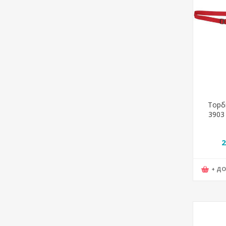
Торб
3903 
3Ц
2
+ Д