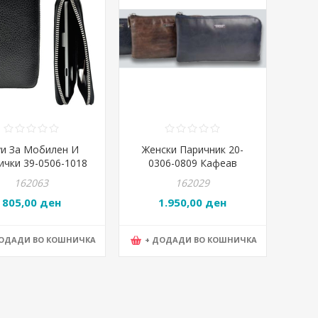
уи За Мобилен И
Женски Паричник 20-
ички 39-0506-1018
0306-0809 Кафеав
Тегет
162063
162029
805,00 ден
1.950,00 ден
ДОДАДИ ВО КОШНИЧКА
+ ДОДАДИ ВО КОШНИЧКА