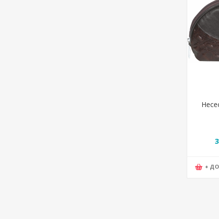
Несе
3
+ Д