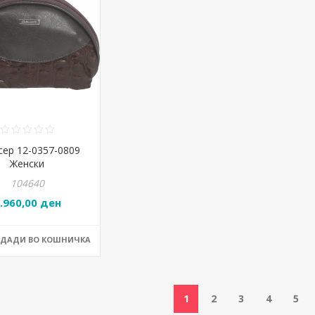
сер 12-0357-0809
Женски
104640
.960,00 ден
ОДАДИ ВО КОШНИЧКА
1
2
3
4
5