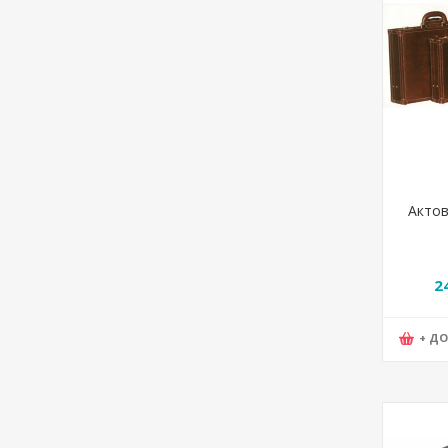
Актов
2
+ Д