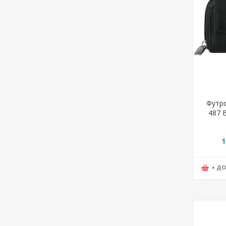
Футро
487 
1
+ Д