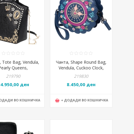
 Tote Bag, Vendula,
Чанта, Shape Round Bag,
Pearly Queens,
Vendula, Cuckoo Clock,
71421, 25*30*12цм
B63191411, 18*18*6цм
219790
219830
14.950,00 ден
8.450,00 ден
ДОДАДИ ВО КОШНИЧКА
+ ДОДАДИ ВО КОШНИЧКА