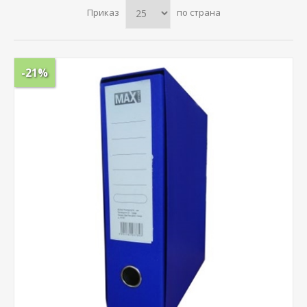
Приказ
по страна
-21%