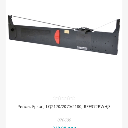
Рибон, Epson, LQ2170/2070/2180, RFE372BWHJ3
070600
340,00 ден