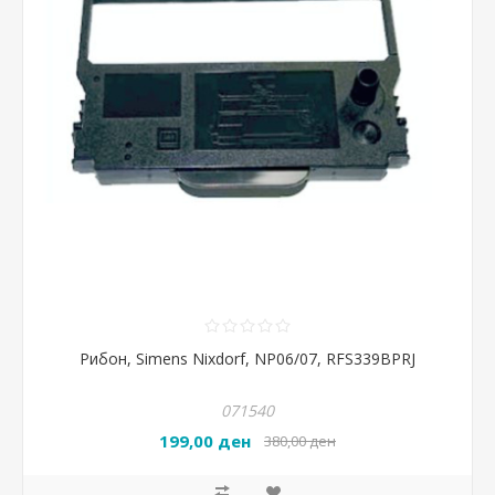
Рибон, Simens Nixdorf, NP06/07, RFS339BPRJ
071540
199,00 ден
380,00 ден