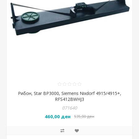
Рибон, Star BP3000, Siemens Nixdorf 4915/4915+,
RFS412BWHJ3
071640
460,00 ден
535,00 ден