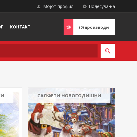
Мојот профил
Подесувања
ОГ
КОНТАКТ
(0)
производи
КИ
САЛФЕТИ НОВОГОДИШНИ