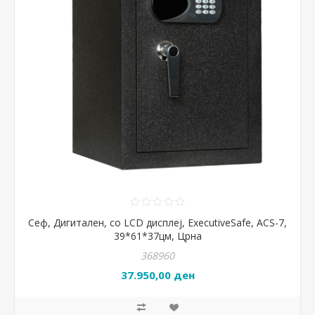
Сеф, Дигитален, со LCD дисплеј, ExecutiveSafe, ACS-7,
39*61*37цм, Црна
368960
37.950,00 ден