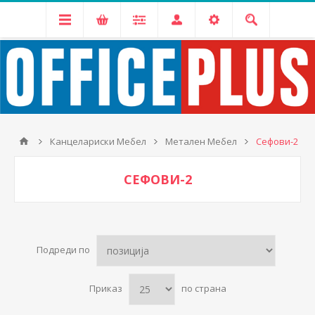
Канцелариски Мебел
Метален Мебел
Сефови-2
СЕФОВИ-2
Подреди по
Приказ
по страна