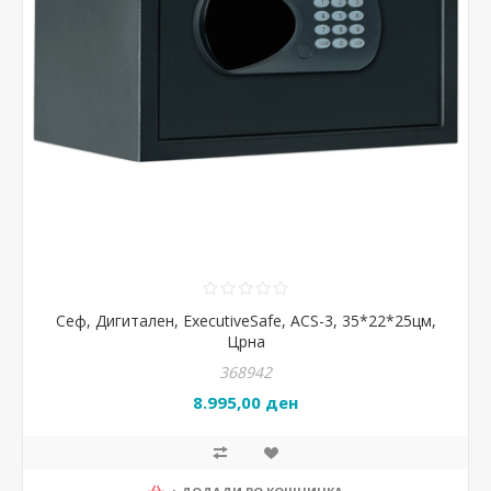
Сеф, Дигитален, ExecutiveSafe, ACS-3, 35*22*25цм,
Црна
368942
8.995,00 ден