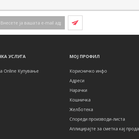
КА УСЛУГА
МОЈ ПРОФИЛ
а Online Купување
Корисничко инфо
Адреси
Нарачки
Кошничка
Желботека
Спореди производи-листа
Аплицирајте за сметка кај прод