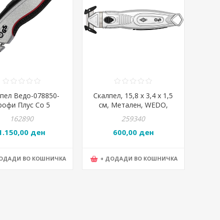
пел Ведо-078850-
Скалпел, 15,8 х 3,4 х 1,5
рофи Плус Со 5
см, Метален, WEDO,
Ножиња
078865
162890
259340
1.150,00 ден
600,00 ден
ДОДАДИ ВО КОШНИЧКА
+ ДОДАДИ ВО КОШНИЧКА