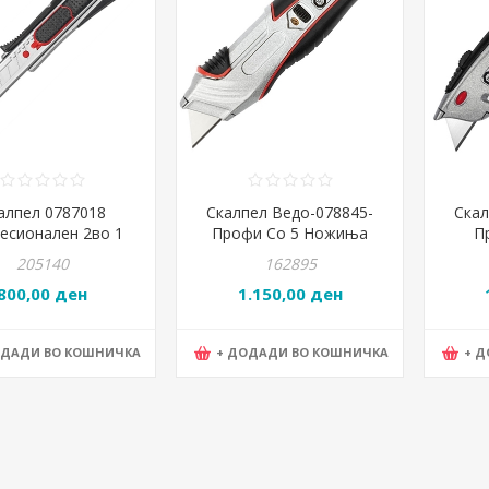
алпел 0787018
Скалпел Ведо-078845-
Скал
есионален 2во 1
Профи Со 5 Ножиња
П
-18мм нож
205140
162895
800,00 ден
1.150,00 ден
ОДАДИ ВО КОШНИЧКА
+ ДОДАДИ ВО КОШНИЧКА
+ 