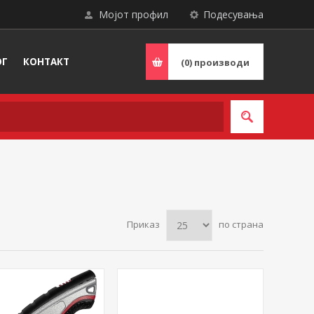
Мојот профил
Подесувања
ОГ
КОНТАКТ
(0)
производи
Приказ
по страна