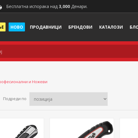
Бесплатна испорака над
3,000
Денари.
ЊЕ
НОВО
ПРОДАВНИЦИ
БРЕНДОВИ
КАТАЛОЗИ
БЛ
рофесионални и Ножеви
Подреди по