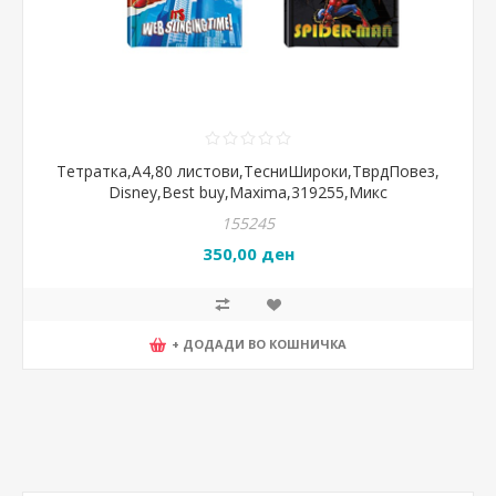
Тетратка,A4,80 листови,ТесниШироки,ТврдПовез,
Disney,Best buy,Maxima,319255,Микс
155245
350,00 ден
+ ДОДАДИ ВО КОШНИЧКА