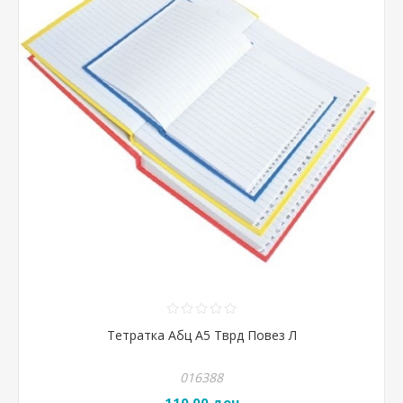
Тетратка Абц А5 Тврд Повез Л
016388
110,00 ден