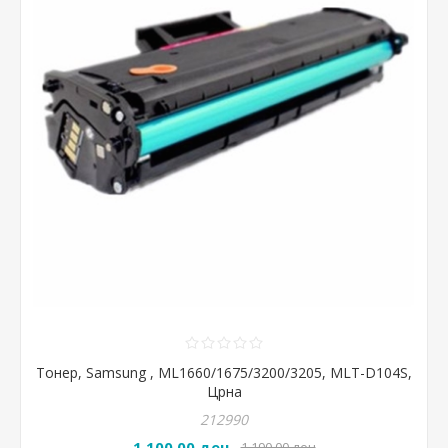
Тонер, Samsung , ML1660/1675/3200/3205, MLT-D104S,
Црна
212990
1.100,00 ден
1.190,00 ден