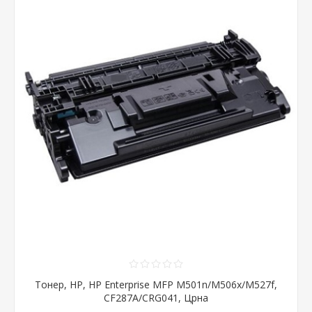
Тонер, HP, HP Enterprise MFP M501n/M506x/M527f,
CF287A/CRG041, Црна