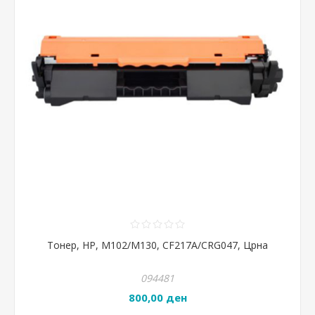
Тонер, HP, М102/М130, CF217A/CRG047, Црна
094481
800,00 ден