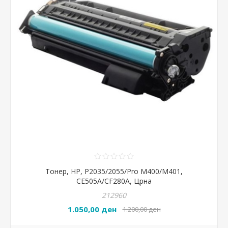
Тонер, HP, P2035/2055/Pro M400/M401,
CE505A/CF280A, Црна
212960
1.050,00 ден
1.200,00 ден