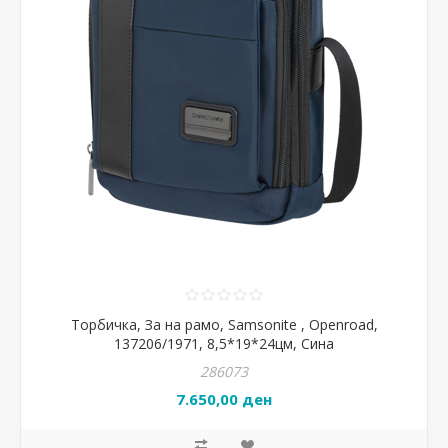
Торбичка, За на рамо, Samsonite , Openroad,
137206/1971, 8,5*19*24цм, Сина
286073
7.650,00 ден