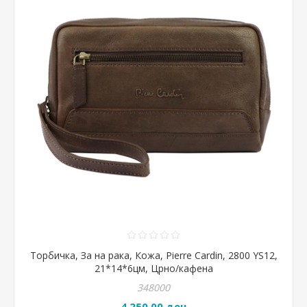
Торбичка, За на рака, Кожа, Pierre Cardin, 2800 YS12,
21*14*6цм, Црно/кафена
348000
4.250,00 ден