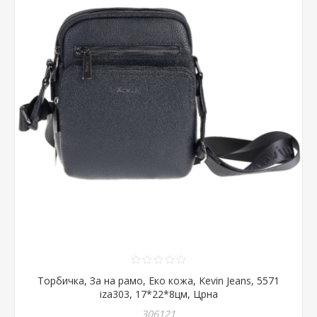
Торбичка, За на рамо, Еко кожа, Kevin Jeans, 5571
iza303, 17*22*8цм, Црна
306121