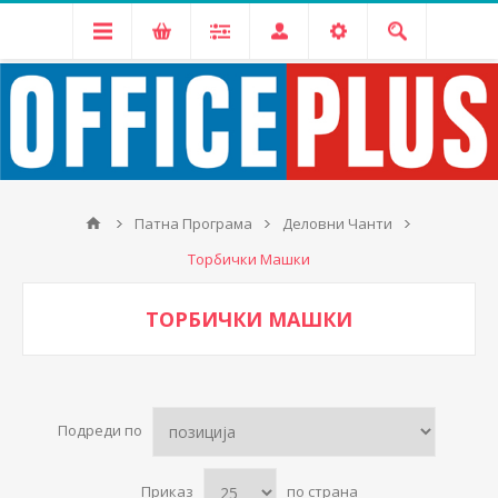
Патна Програма
Деловни Чанти
Торбички Машки
ТОРБИЧКИ МАШКИ
Подреди по
Приказ
по страна