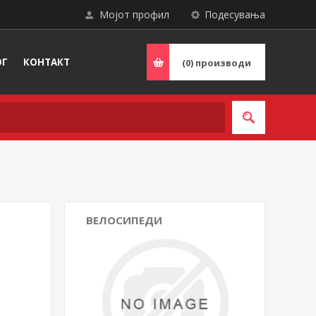
Мојот профил
Подесувања
ОГ
КОНТАКТ
(0)
производи
ВЕЛОСИПЕДИ