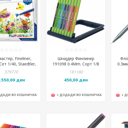
астер, Fineliner,
Шнајдер Финлинер
Фло
Сет 1/40, Staedtler,
191098 0.4Mm. Сорт 1/8
0.3мм
lus®, 3334 C40-C,
Ма
379770
181180
Микс бои
.550,00 ден
450,00 ден
ОДАДИ ВО КОШНИЧКА
+ ДОДАДИ ВО КОШНИЧКА
+ 