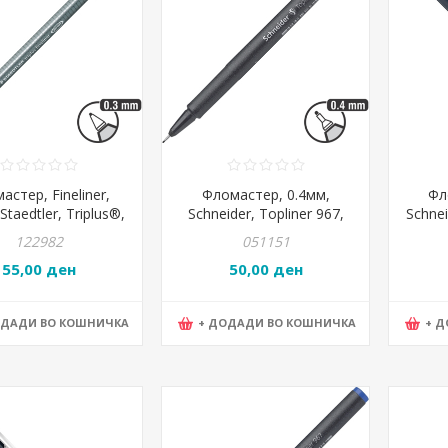
астер, Fineliner,
Фломастер, 0.4мм,
Фл
Staedtler, Triplus®,
Schneider, Topliner 967,
Schnei
34-2, Црвена
196701/9671, Црна
122982
051151
55,00 ден
50,00 ден
ОДАДИ ВО КОШНИЧКА
+ ДОДАДИ ВО КОШНИЧКА
+ 