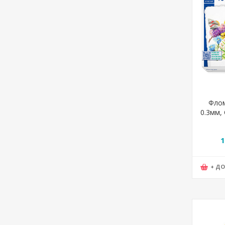
Флом
0.3мм, 
Тrip
1
+ Д