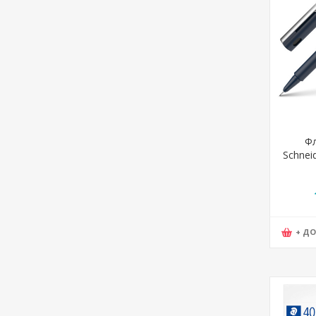
Фл
Schneid
+ Д