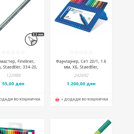
мастер, Fineliner,
Фајнлајнер, Сет 20/1, 1.6
, Staedtler, 334-20,
мм, ХБ, Staedtler,
гента / Розева
Triplus®, 437 XBSB20
122988
242692
55,00 ден
1.200,00 ден
ДОДАДИ ВО КОШНИЧКА
+ ДОДАДИ ВО КОШНИЧКА