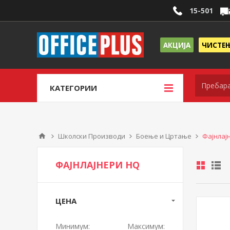
15-501
АКЦИЈА
ЧИСТЕ
КАТЕГОРИИ
Школски Производи
Боење и Цртање
Фајнлај
ФАЈНЛАЈНЕРИ HQ
ЦЕНА
Минимум:
Максимум: