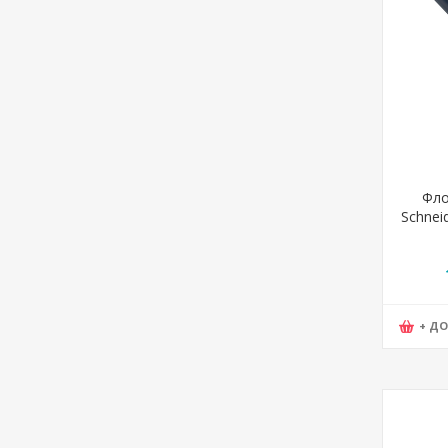
Фло
Schneid
+ Д