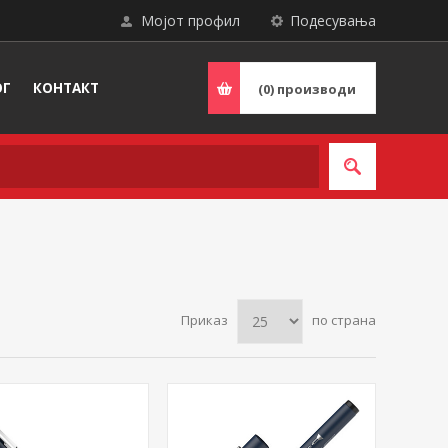
Мојот профил
Подесувања
ОГ
КОНТАКТ
(0)
производи
Приказ
по страна