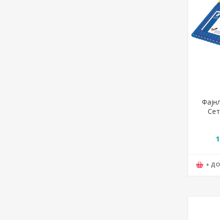
Фајнл
Сет
Trip
1
+ Д