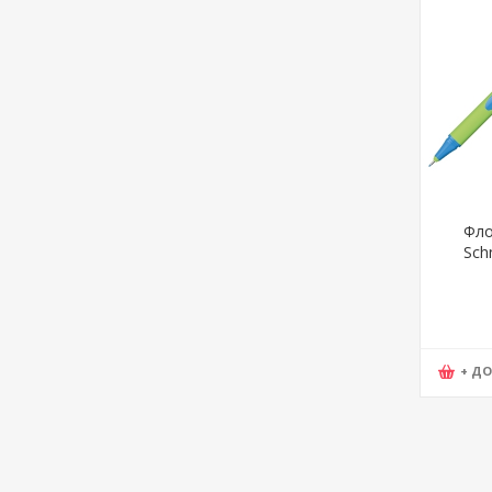
Фло
Schn
1910
+ Д