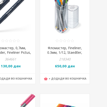
омастер, 0,7мм,
Фломастер, Fineliner,
der, Fineliner Pictus,
0.3мм, 1/12, Staedtler,
197601, Црна
triplus®, 334PR12
364661
218340
130,00 ден
650,00 ден
ДОДАДИ ВО КОШНИЧКА
+ ДОДАДИ ВО КОШНИЧКА