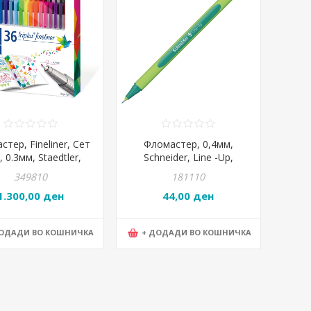
тер, Fineliner, Сет
Фломастер, 0,4мм,
, 0.3мм, Staedtler,
Schneider, Line -Up,
riplus®, 334 C36
191014, Наутик-Зелена
349810
181110
1.300,00 ден
44,00 ден
ДОДАДИ ВО КОШНИЧКА
+ ДОДАДИ ВО КОШНИЧКА