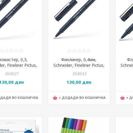
омастер, 0,3,
Финлинер, 0,4мм,
Фл
er, Fineliner Pictus,
Schneider, Fineliner Pictus,
Schnei
197301, Црна
197403, Сина
364631
364643
130,00 ден
130,00 ден
ОДАДИ ВО КОШНИЧКА
+ ДОДАДИ ВО КОШНИЧКА
+ 