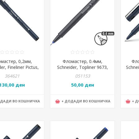
мастер, 0,2мм,
Фломастер, 0.4мм,
Фло
er, Fineliner Pictus,
Schneider, Topliner 9673,
Schnei
197201, Црна
196703, Сина
364621
051153
130,00 ден
50,00 ден
ОДАДИ ВО КОШНИЧКА
+ ДОДАДИ ВО КОШНИЧКА
+ 