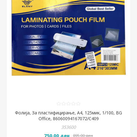
Фолија, За пластифицирање, А4, 125мик, 1/100, BG
Office, 86060094167072/C409
353600
750,00 ден
895,00 ден