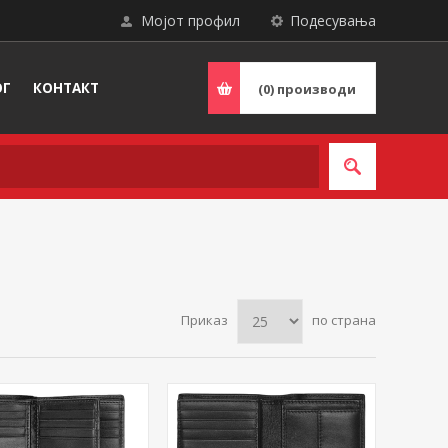
Мојот профил
Подесувања
ОГ
КОНТАКТ
(0)
производи
Приказ
по страна