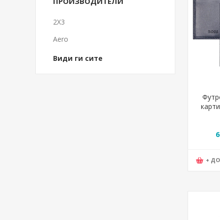
ПРОИЗВОДИТЕЛИ
2X3
Aero
Види ги сите
Футр
карти
Gra
8*
6
+ Д