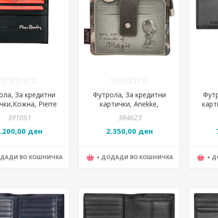
ола, За кредитни
Футрола, За кредитни
Футр
чки,Кожна, Pierre
картички, Anekke,
карт
in, 475 tilak151,
Manifesto, 41719-028,
sm
391051
384623
*7,5*цм,Црна
11*9*2цм
8
.200,00 ден
2.350,00 ден
ОДАДИ ВО КОШНИЧКА
+ ДОДАДИ ВО КОШНИЧКА
+ 