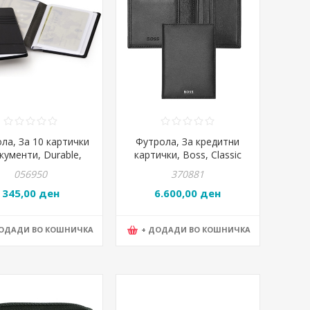
ла, За 10 картички
Футрола, За кредитни
кументи, Durable,
картички, Boss, Classic
2394
smooth, HLE403A,
056950
370881
8*11*1,2цм, Црна
345,00 ден
6.600,00 ден
ДОДАДИ ВО КОШНИЧКА
+ ДОДАДИ ВО КОШНИЧКА