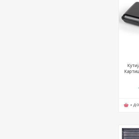
Кутиј
Картиц
11*
+ Д