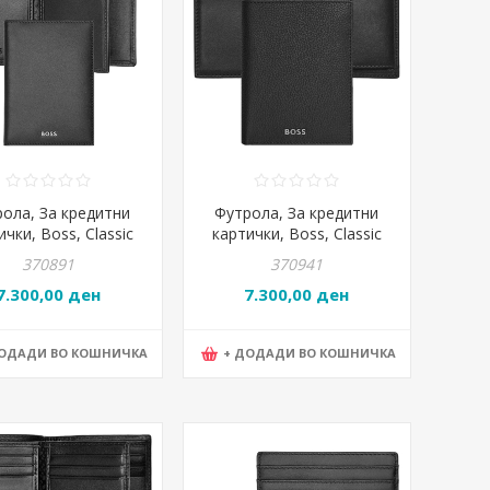
ола, За кредитни
Футрола, За кредитни
ички, Boss, Classic
картички, Boss, Classic
ooth, HLF403A,
Grained, HLG416A,
370891
370941
*11*2цм, Црна
8*11*2цм, Црна
7.300,00 ден
7.300,00 ден
ДОДАДИ ВО КОШНИЧКА
+ ДОДАДИ ВО КОШНИЧКА