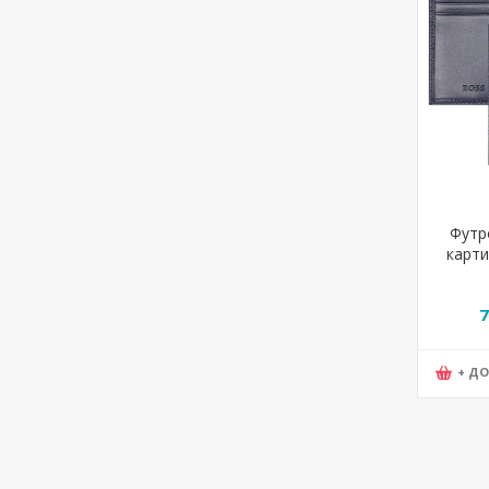
Футр
карти
Gra
8*
7
+ Д