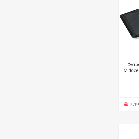
Футр
Midoce
03, 7
+ Д