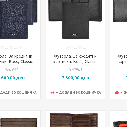
ола, За кредитни
Футрола, За кредитни
Футр
чки, Boss, Classic
картички, Boss, Classic
карт
ined, HLE416A,
smooth, HLG403A,
HLF4
370931
370901
11*1,2цм, Црна
8*11*2,5цм, Црна
.600,00 ден
7.300,00 ден
ОДАДИ ВО КОШНИЧКА
+ ДОДАДИ ВО КОШНИЧКА
+ 