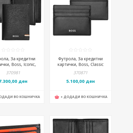
ола, За кредитни
Футрола, За кредитни
ички, Boss, Iconic,
картички, Boss, Classic
21A, 8,3*11*1,7цм,
smooth, HLC403A,
370981
370871
Црна
10*8*2цм, Црна
7.300,00 ден
5.100,00 ден
ДОДАДИ ВО КОШНИЧКА
+ ДОДАДИ ВО КОШНИЧКА