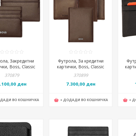
ола, Закредитни
Футрола, За кредитни
Футр
чки, Boss, Classic
картички, Boss, Classic
карти
ooth, HLC403Y,
smooth, HLF403Y,
Ca
370879
370899
8*2цм, Кафеава
8*11*2цм, Кафеава
1
.100,00 ден
7.300,00 ден
ОДАДИ ВО КОШНИЧКА
+ ДОДАДИ ВО КОШНИЧКА
+ 