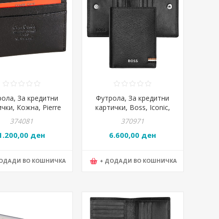
ола, За кредитни
Футрола, За кредитни
чки, Кожна, Pierre
картички, Boss, Iconic,
rdin, 475 tilak52,
HLE421A, 8,5*11*1,2цм,
374081
370971
0*7,5цм, Црна
Црна
1.200,00 ден
6.600,00 ден
ДОДАДИ ВО КОШНИЧКА
+ ДОДАДИ ВО КОШНИЧКА