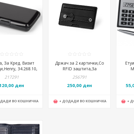
а, За Кред. Визит
Држач за 2 картички,Со
Етуи
и,Henry, 34.268.10,
RFID заштита,За
M
7.5*2.1цм, Црна
мобилен
217291
256791
телефон,Stricker,Franck,93331-
120,00 ден
250,00 ден
55,
103
ОДАДИ ВО КОШНИЧКА
+ ДОДАДИ ВО КОШНИЧКА
+ 