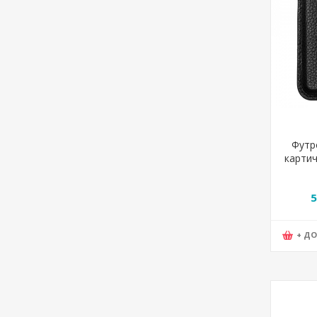
Футр
картич
Boss,
H
5
+ Д