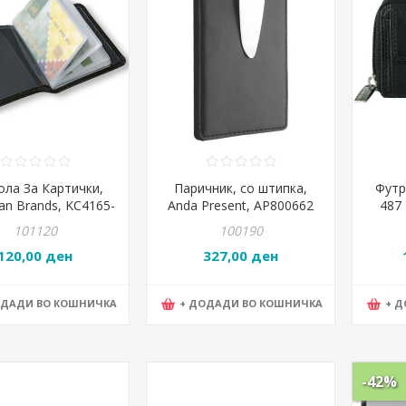
ола За Картички,
Паричник, со штипка,
Футр
an Brands, KC4165-
Anda Present, AP800662
487 
.5*10*0.5цм, Црна
101120
100190
120,00 ден
327,00 ден
ОДАДИ ВО КОШНИЧКА
+ ДОДАДИ ВО КОШНИЧКА
+ 
-42%