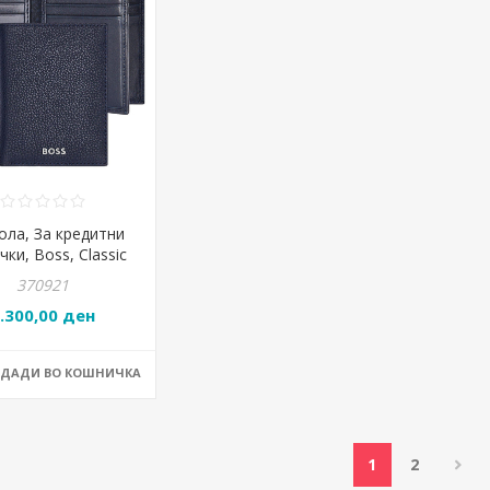
ола, За кредитни
чки, Boss, Classic
ined, HLF416A,
370921
11*1,2цм, Црна
.300,00 ден
ОДАДИ ВО КОШНИЧКА
1
2