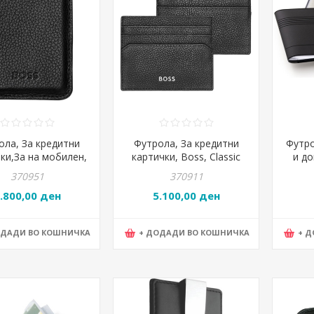
ола, За кредитни
Футрола, За кредитни
Футро
ки,За на мобилен,
картички, Boss, Classic
и до
 Classic Grained,
Grained, HLC416A,
370951
370911
LJ416A,Црна
10*8*2цм, Црна
.800,00 ден
5.100,00 ден
ОДАДИ ВО КОШНИЧКА
+ ДОДАДИ ВО КОШНИЧКА
+ 