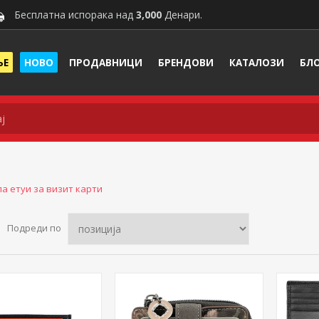
Бесплатна испорака над
3,000
Денари.
ЊЕ
НОВО
ПРОДАВНИЦИ
БРЕНДОВИ
КАТАЛОЗИ
БЛ
а етуи за визит карти
Подреди по