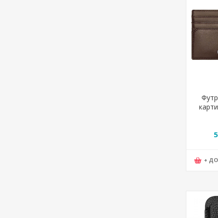
Футр
карти
sm
10*
5
+ Д