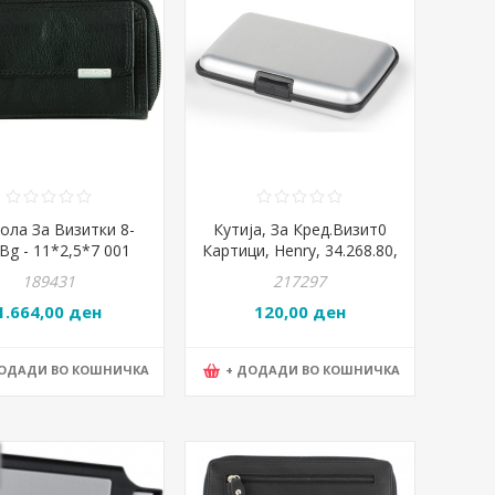
ола За Визитки 8-
Кутија, За Кред.Визит0
Bg - 11*2,5*7 001
Картици, Henry, 34.268.80,
Црна
11*7.5*2.1цм, Сребрена
189431
217297
1.664,00 ден
120,00 ден
ДОДАДИ ВО КОШНИЧКА
+ ДОДАДИ ВО КОШНИЧКА