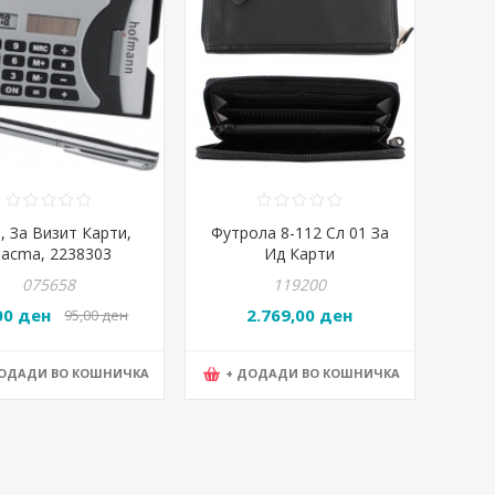
, За Визит Карти,
Футрола 8-112 Сл 01 За
acma, 2238303
Ид Карти
075658
119200
00 ден
2.769,00 ден
95,00 ден
ДОДАДИ ВО КОШНИЧКА
+ ДОДАДИ ВО КОШНИЧКА