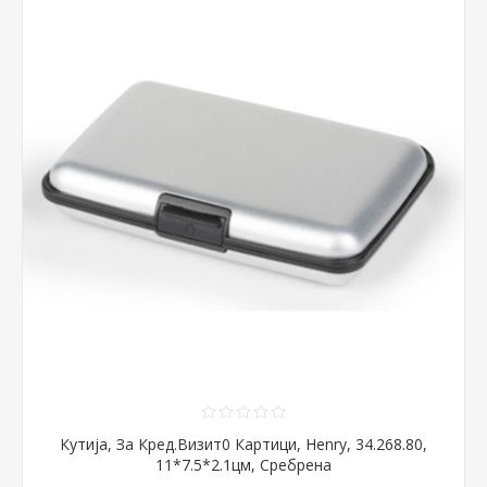
Кутија, За Кред.Визит0 Картици, Henry, 34.268.80,
11*7.5*2.1цм, Сребрена