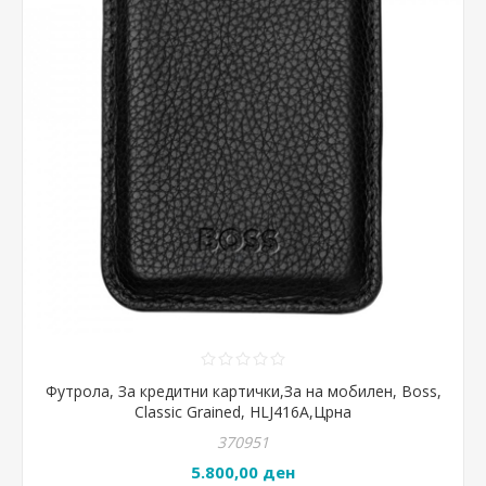
Футрола, За кредитни картички,За на мобилен, Boss,
Classic Grained, HLJ416A,Црна
370951
5.800,00 ден