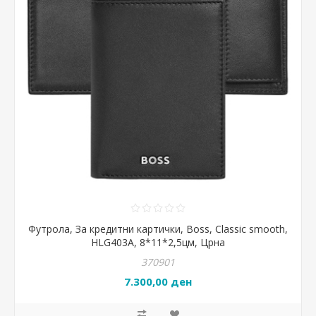
Футрола, За кредитни картички, Boss, Classic smooth,
HLG403A, 8*11*2,5цм, Црна
370901
7.300,00 ден