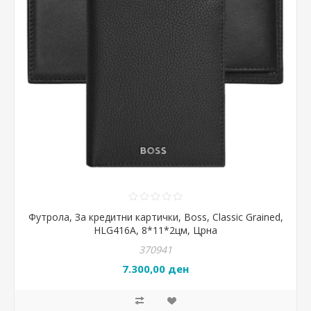
Футрола, За кредитни картички, Boss, Classic Grained,
HLG416A, 8*11*2цм, Црна
370941
7.300,00 ден