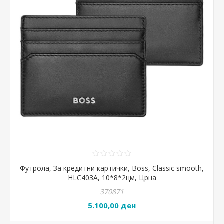
Футрола, За кредитни картички, Boss, Classic smooth,
HLC403A, 10*8*2цм, Црна
370871
5.100,00 ден