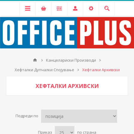
Канцелариски Производи
Хефталки Дупчалки Спојување
Хефталки Архивски
ХЕФТАЛКИ АРХИВСКИ
Подреди по
Приказ
по страна